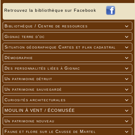
Retrouvez la bibliothèque sur Facebook
Bibliothèque / Centre de ressources

Gignac terre d'oc

Situation géographique Cartes et plan cadastral

Démographie

Des personnalités liées à Gignac

Un patrimoine détruit

Un patrimoine sauvegardé

Curiosités architecturales

MOULIN À VENT / ÉCOMUSÉE

Un patrimoine nouveau

Faune et flore sur le Causse de Martel
