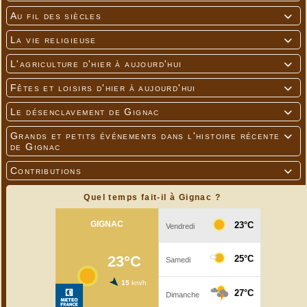
Au fil des siècles

La vie religieuse

L'agriculture d'hier à aujourd'hui

Fêtes et loisirs d'hier à aujourd'hui

Le désenclavement de Gignac

Grands et petits événements dans l'histoire récente

de Gignac
Contributions

Quel temps fait-il à Gignac ?