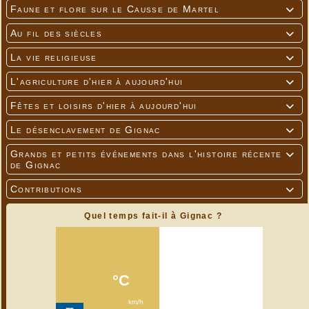
Faune et flore sur le Causse de Martel

Au fil des siècles

La vie religieuse

L'agriculture d'hier à aujourd'hui

Fêtes et loisirs d'hier à aujourd'hui

Le désenclavement de Gignac

Grands et petits événements dans l'histoire récente

de Gignac
Contributions

Quel temps fait-il à Gignac ?