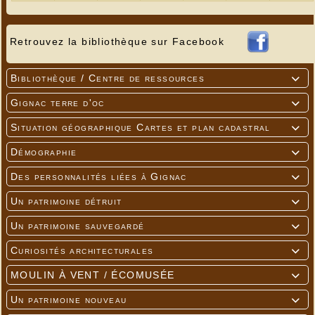
Retrouvez la bibliothèque sur Facebook
Bibliothèque / Centre de ressources

Gignac terre d'oc

Situation géographique Cartes et plan cadastral

Démographie

Des personnalités liées à Gignac

Un patrimoine détruit

Un patrimoine sauvegardé

Curiosités architecturales

MOULIN À VENT / ÉCOMUSÉE

Un patrimoine nouveau
