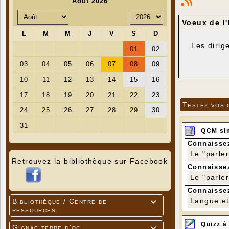
Voeux de l
Les dirig
Testez vos 
QCM si
Connaissez
Le "parle
Retrouvez la bibliothèque sur Facebook
Connaissez
Le "parle
Connaissez
Langue et 
Bibliothèque / Centre de

ressources
Quizz à
Gignac terre d'oc
