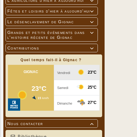
L'agriculture d'hier à aujourd'hui

Fêtes et loisirs d'hier à aujourd'hui

Le désenclavement de Gignac

Grands et petits événements dans

l'histoire récente de Gignac
Contributions

Quel temps fait-il à Gignac ?
Nous contacter

Bibliothèque