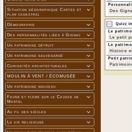
Personnali
Situation géographique Cartes et

Des Gigna
plan cadastral
Quizz i
Démographie

Le patrimo
Des personnalités liées à Gignac

Le petit 
Le patrimo
Un patrimoine détruit

Histoire e
Un patrimoine sauvegardé

Petit patri
Patrimoin
Curiosités architecturales

MOULIN À VENT / ÉCOMUSÉE

Un patrimoine nouveau

Faune et flore sur le Causse de

Martel
Au fil des siècles

La vie religieuse
