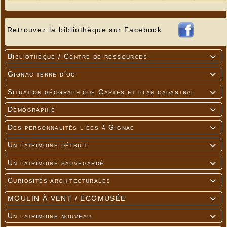
Retrouvez la bibliothèque sur Facebook
Bibliothèque / Centre de ressources

Gignac terre d'oc

Situation géographique Cartes et plan cadastral

Démographie

Des personnalités liées à Gignac

Un patrimoine détruit

Un patrimoine sauvegardé

Curiosités architecturales

MOULIN À VENT / ÉCOMUSÉE

Un patrimoine nouveau
