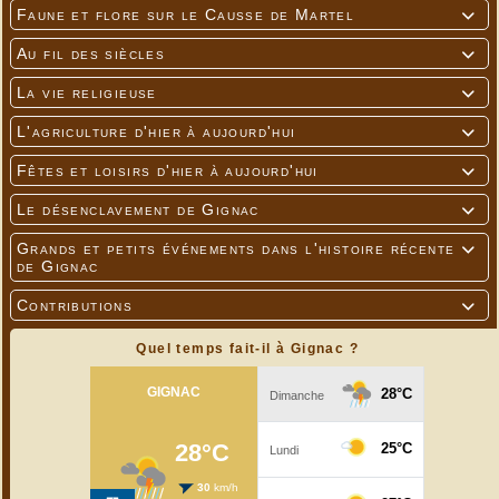
Faune et flore sur le Causse de Martel

Au fil des siècles

La vie religieuse

L'agriculture d'hier à aujourd'hui

Fêtes et loisirs d'hier à aujourd'hui

Le désenclavement de Gignac

Grands et petits événements dans l'histoire récente

de Gignac
Contributions

Quel temps fait-il à Gignac ?