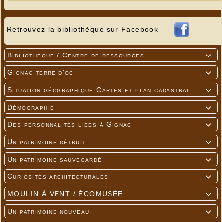
Retrouvez la bibliothèque sur Facebook
Bibliothèque / Centre de ressources

Gignac terre d'oc

Situation géographique Cartes et plan cadastral

Démographie

Des personnalités liées à Gignac

Un patrimoine détruit

Un patrimoine sauvegardé

Curiosités architecturales

MOULIN À VENT / ÉCOMUSÉE

Un patrimoine nouveau
