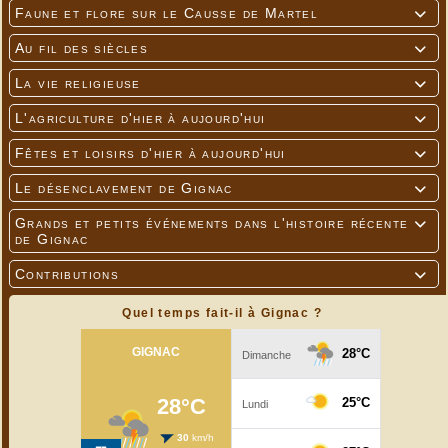
Faune et flore sur le Causse de Martel

Au fil des siècles

La vie religieuse

L'agriculture d'hier à aujourd'hui

Fêtes et loisirs d'hier à aujourd'hui

Le désenclavement de Gignac

Grands et petits événements dans l'histoire récente

de Gignac
Contributions

Quel temps fait-il à Gignac ?