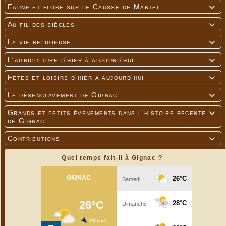
Faune et flore sur le Causse de Martel

Au fil des siècles

La vie religieuse

L'agriculture d'hier à aujourd'hui

Fêtes et loisirs d'hier à aujourd'hui

Le désenclavement de Gignac

Grands et petits événements dans l'histoire récente

de Gignac
Contributions

Quel temps fait-il à Gignac ?