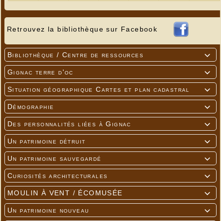
Retrouvez la bibliothèque sur Facebook
Bibliothèque / Centre de ressources

Gignac terre d'oc

Situation géographique Cartes et plan cadastral

Démographie

Des personnalités liées à Gignac

Un patrimoine détruit

Un patrimoine sauvegardé

Curiosités architecturales

MOULIN À VENT / ÉCOMUSÉE

Un patrimoine nouveau
