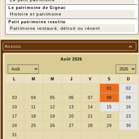
Le patrimoine de Gignac
Histoire et patrimoine
Petit patrimoine insolite
Patrimoine restauré, détruit ou récent
Agenda

---
Tarifs 2021
Entrée adulte: 6€
Entrée enfant (- de 18 ans): 3€
Titulaire de la carte de soutien: 4€