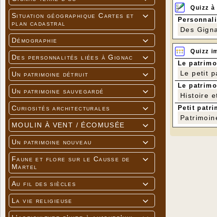
repartaient
Quizz à
Il faut im
Situation géographique Cartes et

Personnali
familles pr
plan cadastral
tabac, mais
Des Gigna
Démographie

Quizz i
Des personnalités liées à Gignac

Le patrimo
Le petit 
Un patrimoine détruit

Le patrimo
Un patrimoine sauvegardé

Histoire e
Petit patri
Curiosités architecturales

Patrimoin
MOULIN À VENT / ÉCOMUSÉE

Un patrimoine nouveau

Faune et flore sur le Causse de

Martel
Au fil des siècles

La vie religieuse
