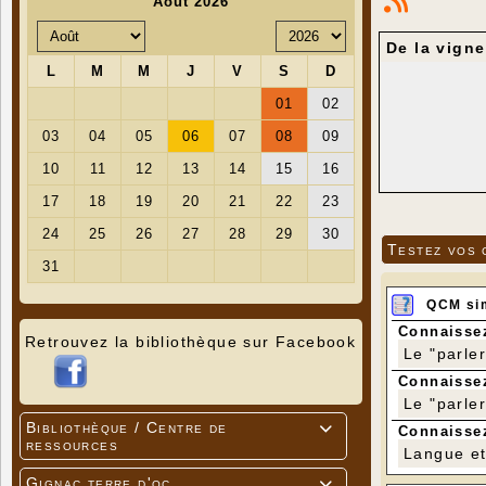
De la vigne
Testez vos 
QCM si
Connaissez
Retrouvez la bibliothèque sur Facebook
Le "parle
Connaissez
Le "parle
Bibliothèque / Centre de

Connaissez
La vigne, 
ressources
Langue et 
Avant l'app
vignes. Par
Gignac terre d'oc
