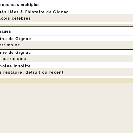
 avec du vin.
 réponses multiples
aginer le Causse presque entièrement recouvert de champs 
tés liées à l'histoire de Gignac
atiquaient la polyculture : betteraves, topinambours, cho
 aussi et surtout céréales et vignes.
cois célèbres
mages
ine de Gignac
patrimoine
ine de Gignac
t patrimoine
moine insolite
e restauré, détruit ou récent