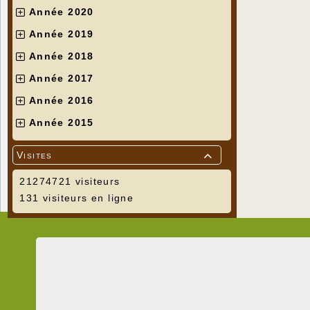
Année 2020
Année 2019
Année 2018
Les méthod
Année 2017
Elles sont 
et dans le
Année 2016
trolhar
et
t
En 1932 la 
Année 2015
fouloir, pr
Visites

21274721 visiteurs
131 visiteurs en ligne