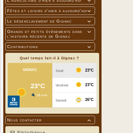
L'agriculture d'hier à aujourd'hui

Fêtes et loisirs d'hier à aujourd'hui

Le désenclavement de Gignac

Grands et petits événements dans

l'histoire récente de Gignac
Contributions

Quel temps fait-il à Gignac ?
Nous contacter

Bibliothèque