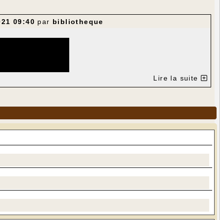
021 09:40
par
bibliotheque
Lire la suite
amilles vivaient en grande partie du revenu de leurs
 trois charrettes remplies d'ardoises, et ils