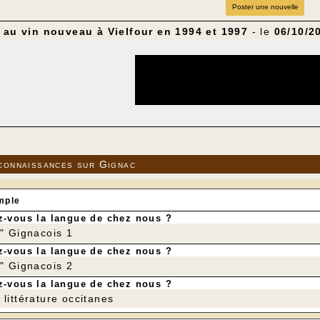
Poster une nouvelle
 au vin nouveau à Vielfour en 1994 et 1997
- le
06/10/2
connaissances sur Gignac
mple
-vous la langue de chez nous ?
r" Gignacois 1
-vous la langue de chez nous ?
r" Gignacois 2
-vous la langue de chez nous ?
une source de revenus
littérature occitanes
arition du phylloxéra sur le Causse de Martel (1876), les f
 exemple, les ardoisiers de Donzenac venaient avec deux ou