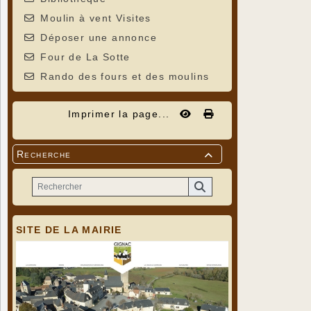
Moulin à vent Visites
Déposer une annonce
Four de La Sotte
Rando des fours et des moulins
Du phyllox
Imprimer la page...
Après 1884 
1918 décime
chênes et de
Recherche

Le 27 mai 1
dues au phy
:
Les resso
1892 il ne 
C'est à cet
d'habitant
SITE DE LA MAIRIE