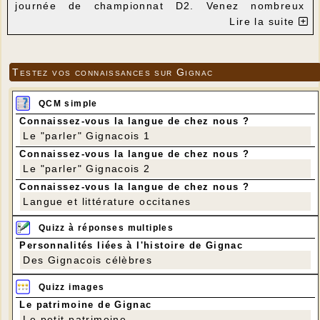
journée de championnat D2. Venez nombreux
encourager nos jeunes.
Lire la suite
ESCG1 se déplace à CAPDENAC pour la rencontre
FIGEAC-CAPDENAC 2 contre ESCG1 pour le compte
de la 4éme journée de D1. Notre équipe va essayer
de ramener un bon résultat sur ce match pour rester
Testez vos connaissances sur Gignac
en haut du tableau.
QCM simple
Connaissez-vous la langue de chez nous ?
Le "parler" Gignacois 1
Connaissez-vous la langue de chez nous ?
Le "parler" Gignacois 2
Connaissez-vous la langue de chez nous ?
Langue et littérature occitanes
Quizz à réponses multiples
Personnalités liées à l'histoire de Gignac
Des Gignacois célèbres
Quizz images
Le patrimoine de Gignac
Le petit patrimoine