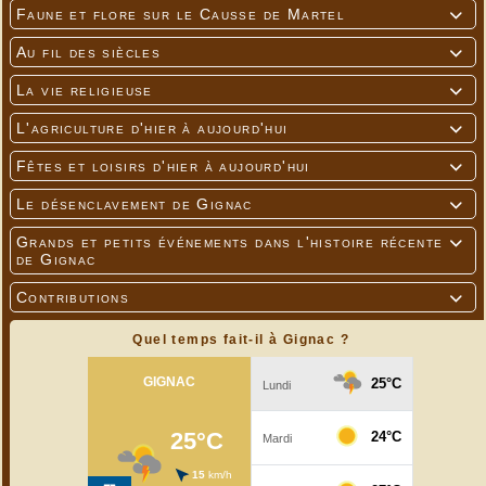
Faune et flore sur le Causse de Martel

Au fil des siècles

La vie religieuse

L'agriculture d'hier à aujourd'hui

Fêtes et loisirs d'hier à aujourd'hui

Le désenclavement de Gignac

Grands et petits événements dans l'histoire récente

de Gignac
Contributions

Quel temps fait-il à Gignac ?