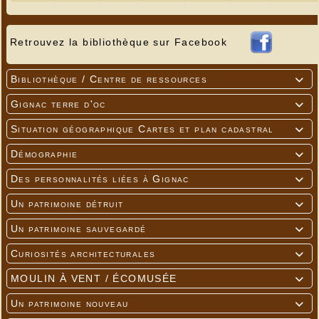
Retrouvez la bibliothèque sur Facebook
Bibliothèque / Centre de ressources

Gignac terre d'oc

Situation géographique Cartes et plan cadastral

Démographie

Des personnalités liées à Gignac

Un patrimoine détruit

Un patrimoine sauvegardé

Curiosités architecturales

MOULIN À VENT / ÉCOMUSÉE

Un patrimoine nouveau
