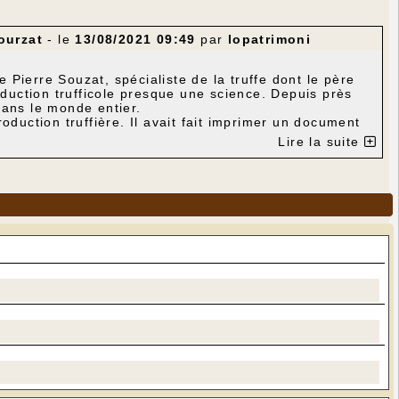
ourzat
- le
13/08/2021 09:49
par
lopatrimoni
e Pierre Souzat, spécialiste de la truffe dont le père
oduction trufficole presque une science. Depuis près
dans le monde entier.
roduction truffière. Il avait fait imprimer un document
Lire la suite
iquer sur ce lien