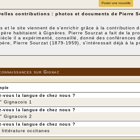
Poster une nouvelle
velles contributions : photos et documents de Pierre S
s et le site viennent de s'enrichir grâce à la contribution d
-père habitaient à Gignères. Pierre Sourzat a fait de la pr
iècle il a expérimenté, conseillé, donné des conférences 
père, Pierre Sourzat
(1879-1959), s'intéressait déjà à la p
 TRUFFIERE, sa culture rationnelle".
Pour consulter ce document, cl
connaissances sur Gignac
mple
-vous la langue de chez nous ?
r" Gignacois 1
-vous la langue de chez nous ?
r" Gignacois 2
-vous la langue de chez nous ?
littérature occitanes