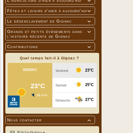
L'agriculture d'hier à aujourd'hui

Fêtes et loisirs d'hier à aujourd'hui

Le désenclavement de Gignac

Grands et petits événements dans

l'histoire récente de Gignac
Contributions

Quel temps fait-il à Gignac ?
Nous contacter

Bibliothèque