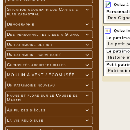
Quizz à
Situation géographique Cartes et

Personnali
plan cadastral
Des Gigna
Démographie

Quizz i
Des personnalités liées à Gignac

Le patrimo
Le petit 
Un patrimoine détruit

Le patrimo
Un patrimoine sauvegardé

Histoire e
Petit patri
Curiosités architecturales

Patrimoin
MOULIN À VENT / ÉCOMUSÉE

Un patrimoine nouveau

Faune et flore sur le Causse de

Martel
Au fil des siècles

La vie religieuse
