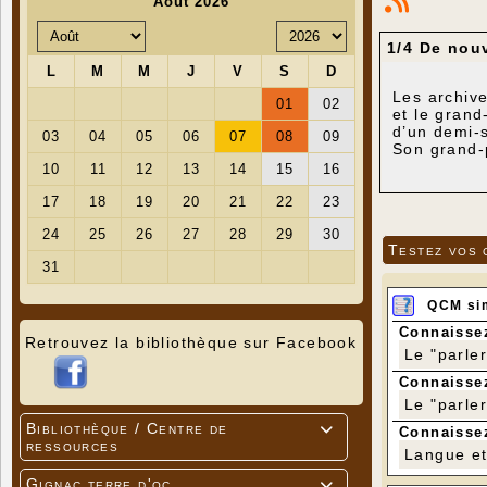
1/4 De nou
Les archive
et le grand
d’un demi-s
Son grand-
intitulé
"LA
Testez vos 
QCM si
Connaissez
Retrouvez la bibliothèque sur Facebook
Le "parle
Connaissez
Le "parle
Bibliothèque / Centre de

Connaissez
ressources
Langue et 
Gignac terre d'oc
