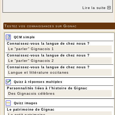
Rendez-vous devant la bibliothèque à 14 h.
Lire la suite
Regroupement aux Genestes à 14 h 15.
Parcours : Les Genestes - Les Fraux - Lacisque -
Montagnac - Les Faures - Leygonie - Les Genestes
Distance : 9,5 km
Testez vos connaissances sur Gignac
Dénivelé positif 120 m.
Nous aurons des masques pour les personnes qui
les auront oubliés (pas pour marcher mais pour le
QCM simple
covoiturage) et du gel hydroalcoolique.
Connaissez-vous la langue de chez nous ?
Le "parler" Gignacois 1
Connaissez-vous la langue de chez nous ?
Le "parler" Gignacois 2
Connaissez-vous la langue de chez nous ?
Langue et littérature occitanes
Quizz à réponses multiples
Personnalités liées à l'histoire de Gignac
Des Gignacois célèbres
Quizz images
Le patrimoine de Gignac
Le petit patrimoine