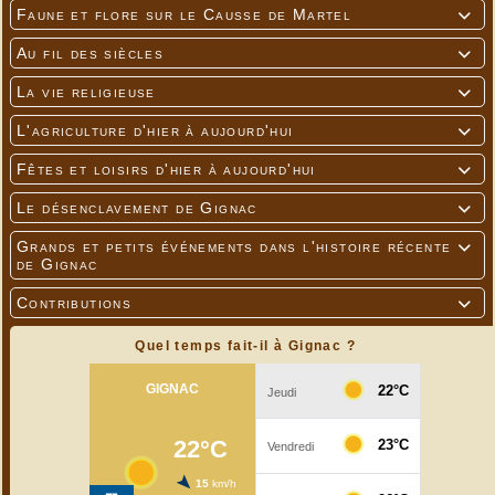
Faune et flore sur le Causse de Martel

Au fil des siècles

La vie religieuse

L'agriculture d'hier à aujourd'hui

Fêtes et loisirs d'hier à aujourd'hui

Le désenclavement de Gignac

Grands et petits événements dans l'histoire récente

de Gignac
Contributions

Quel temps fait-il à Gignac ?