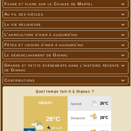
Faune et flore sur le Causse de Martel

Au fil des siècles

La vie religieuse

L'agriculture d'hier à aujourd'hui

Fêtes et loisirs d'hier à aujourd'hui

Le désenclavement de Gignac

Grands et petits événements dans l'histoire récente

de Gignac
Contributions

Quel temps fait-il à Gignac ?