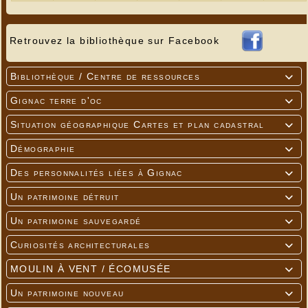
Retrouvez la bibliothèque sur Facebook
Bibliothèque / Centre de ressources

Gignac terre d'oc

Situation géographique Cartes et plan cadastral

Démographie

Des personnalités liées à Gignac

Un patrimoine détruit

Un patrimoine sauvegardé

Curiosités architecturales

MOULIN À VENT / ÉCOMUSÉE

Un patrimoine nouveau
