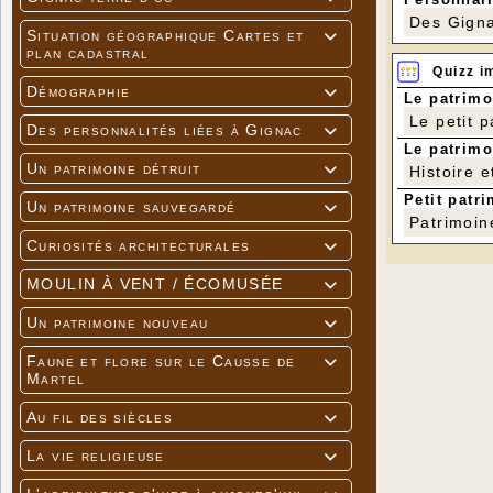
Des Gigna
Situation géographique Cartes et

plan cadastral
Quizz i
Démographie

Le patrimo
Le petit 
Des personnalités liées à Gignac

Le patrimo
Un patrimoine détruit
Histoire e

Petit patri
Un patrimoine sauvegardé

Patrimoin
Curiosités architecturales

MOULIN À VENT / ÉCOMUSÉE

Un patrimoine nouveau

Faune et flore sur le Causse de

Martel
Au fil des siècles

La vie religieuse
