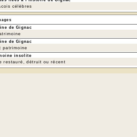
cois célèbres
mages
ine de Gignac
patrimoine
ine de Gignac
t patrimoine
moine insolite
e restauré, détruit ou récent