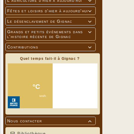
L'agriculture d'hier à aujourd'hui

Fêtes et loisirs d'hier à aujourd'hui

Le désenclavement de Gignac

Grands et petits événements dans

l'histoire récente de Gignac
Contributions

Quel temps fait-il à Gignac ?
Nous contacter

Bibliothèque