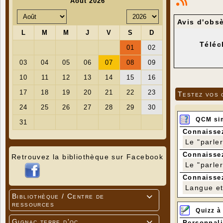
Avis d'ob
Téléc
Testez vos 
QCM si
Connaissez
Le "parle
Connaissez
Retrouvez la bibliothèque sur Facebook
Le "parle
Connaissez
Langue et 
Bibliothèque / Centre de

ressources
Quizz à
Gignac terre d'oc
Personnali
