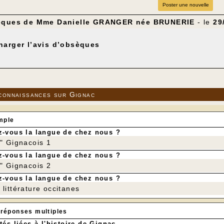
Poster une nouvelle
sèques de Mme Danielle GRANGER née BRUNERIE
- le
29
harger l’avis d’obsèques
connaissances sur Gignac
mple
-vous la langue de chez nous ?
r" Gignacois 1
-vous la langue de chez nous ?
r" Gignacois 2
-vous la langue de chez nous ?
littérature occitanes
 réponses multiples
tés liées à l'histoire de Gignac