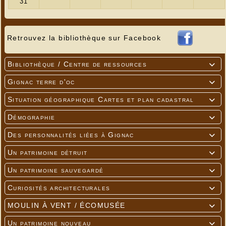
Attribution du RIFSEEP (Régime indemnitaire
tenant compte des fonctions, des sujétions, de
l'expertise et de l'engagement professionnel) ;
Retrouvez la bibliothèque sur Facebook
...
Bibliothèque / Centre de ressources

Gignac terre d'oc

Situation géographique Cartes et plan cadastral

Démographie

Des personnalités liées à Gignac

Un patrimoine détruit

Un patrimoine sauvegardé

Curiosités architecturales

MOULIN À VENT / ÉCOMUSÉE

Un patrimoine nouveau
