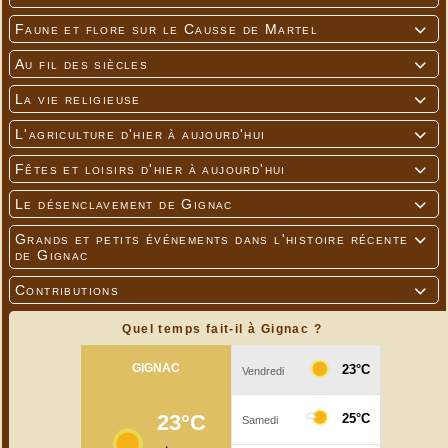
Faune et flore sur le Causse de Martel

Au fil des siècles

La vie religieuse

L'agriculture d'hier à aujourd'hui

Fêtes et loisirs d'hier à aujourd'hui

Le désenclavement de Gignac

Grands et petits événements dans l'histoire récente

de Gignac
Contributions

Quel temps fait-il à Gignac ?