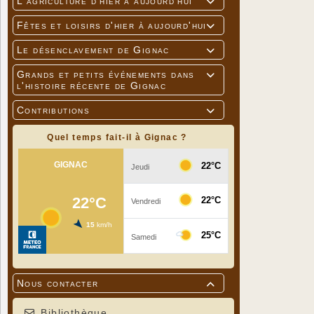
L'agriculture d'hier à aujourd'hui

Fêtes et loisirs d'hier à aujourd'hui

Le désenclavement de Gignac

Grands et petits événements dans

l'histoire récente de Gignac
Contributions

Quel temps fait-il à Gignac ?
Nous contacter

Bibliothèque