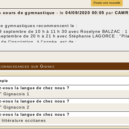
Poster une nouvelle
s cours de gymnastique
- le
04/09/2020 00:05
par
CAMR
de gymnastiques recommencent le :
9 septembre de 10 h à 11 h 30 avec Roselyne BALZAC : 1 h
 septembre de 20 h à 21 h avec Stéphanie LAGORCE : "Pila
de l'inscription, à l'année, est de :
r le cours du mercredi
r le cours du jeudi
r les deux cours (mercredi et jeudi).
 cotisation est comprise l'adhésion au CAMR.
connaissances sur Gignac
nt lieu dans la salle des fêtes qui est assez grande pour 
 (nous mettons à disposition des masques pour les p
lique). Le matériel individuel demandé par les animatric
mple
e et éventuellement une bouteille d'eau.
-vous la langue de chez nous ?
enseignement, contacter Annette Debrie - Tél : 06 89 44 7
r" Gignacois 1
-vous la langue de chez nous ?
r" Gignacois 2
-vous la langue de chez nous ?
littérature occitanes