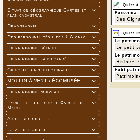
Quizz à
Situation géographique Cartes et

Personnali
plan cadastral
Des Gigna
Démographie

Quizz i
Des personnalités liées à Gignac

Le patrimo
Le petit 
Un patrimoine détruit

Le patrimo
Un patrimoine sauvegardé

Histoire e
Petit patri
Curiosités architecturales

Patrimoin
MOULIN À VENT / ÉCOMUSÉE

Un patrimoine nouveau

Faune et flore sur le Causse de

Martel
Au fil des siècles

La vie religieuse
