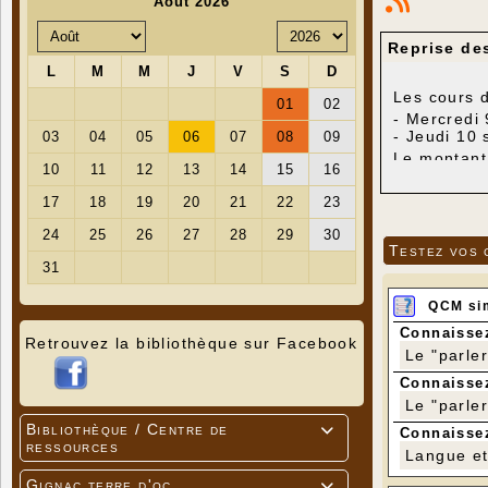
Reprise de
Les cours 
- Mercredi 
- Jeudi 10
Le montant 
- 160 € pou
- 130 € pou
- 220 € pou
Dans cette
Testez vos 
Les cours o
un masque
hydroalcoo
QCM si
d'appui-têt
Connaissez
Retrouvez la bibliothèque sur Facebook
Pour tout r
Le "parle
Connaissez
Le "parle
Bibliothèque / Centre de

Connaissez
ressources
Langue et 
Gignac terre d'oc
