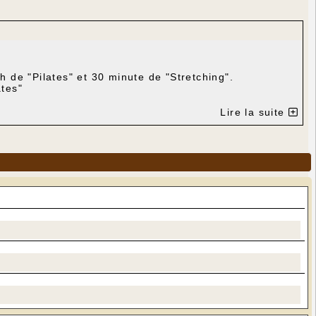
 de "Pilates" et 30 minute de "Stretching".
tes"
Lire la suite
garantir les distances préconisées. Il faut venir avec
ersonnes qui les auraient oubliés et du liquide
es est le tapis de sol, une serviette qui peut servir
2 46 - Mail : jeannotdebrieannette@orange.fr