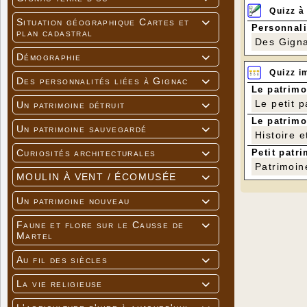
Quizz à
Situation géographique Cartes et

Personnali
plan cadastral
Des Gigna
Démographie

Quizz i
Des personnalités liées à Gignac

Le patrimo
Le petit 
Un patrimoine détruit

Le patrimo
Un patrimoine sauvegardé

Histoire e
Petit patri
Curiosités architecturales

Patrimoin
MOULIN À VENT / ÉCOMUSÉE

Un patrimoine nouveau

Faune et flore sur le Causse de

Martel
Au fil des siècles

La vie religieuse
