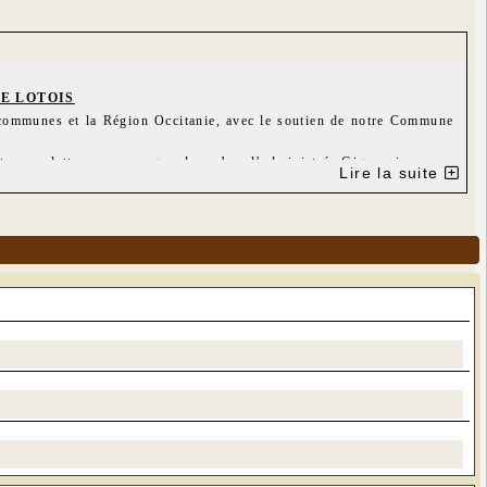
E LOTOIS
 communes et la Région Occitanie, avec le soutien de notre Commune
tes aux lettres pour un grand nombre d’administrés Gignacois.
Lire la suite
ours.