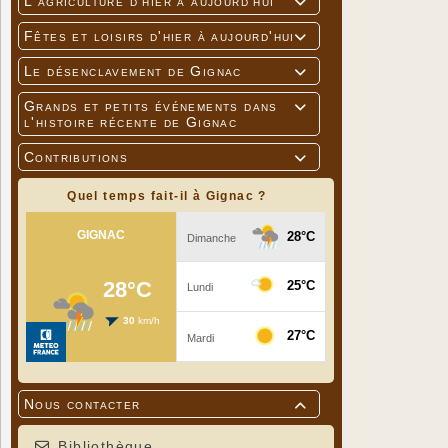
L'agriculture d'hier à aujourd'hui

Fêtes et loisirs d'hier à aujourd'hui

Le désenclavement de Gignac

Grands et petits événements dans

l'histoire récente de Gignac
Contributions

Quel temps fait-il à Gignac ?
Nous contacter

Bibliothèque