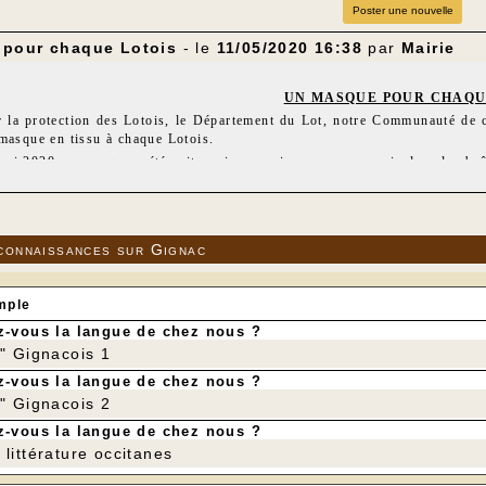
Poster une nouvelle
pour chaque Lotois
- le
11/05/2020 16:38
par
Mairie
UN MASQUE POUR CHAQU
r la protection des Lotois, le Département du Lot, notre Communauté de
masque en tissu à chaque Lotois.
ai 2020, ce masque a été soit remis en mains propres ou mis dans les boî
istrés qui ne l’ont pas encore reçu, une livraison complémentaire est en c
connaissances sur Gignac
mple
-vous la langue de chez nous ?
r" Gignacois 1
-vous la langue de chez nous ?
r" Gignacois 2
-vous la langue de chez nous ?
littérature occitanes