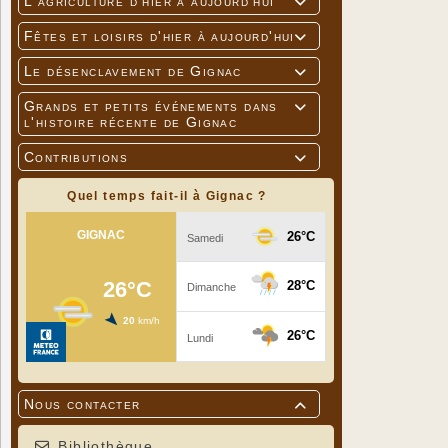
L'agriculture d'hier à aujourd'hui

Fêtes et loisirs d'hier à aujourd'hui

Le désenclavement de Gignac

Grands et petits événements dans

l'histoire récente de Gignac
Contributions

Quel temps fait-il à Gignac ?
Nous contacter

Bibliothèque