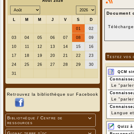
Document d
Télécharge
Testez vos 
QCM si
Connaissez
Le "parle
Connaissez
Retrouvez la bibliothèque sur Facebook
Le "parle
Connaissez
Langue et 
Bibliothèque / Centre de

ressources
Quizz à
Gignac terre d'oc
Personnali
