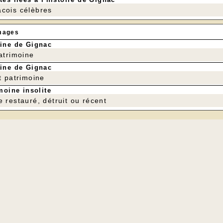
cois célèbres
mages
ine de Gignac
patrimoine
ine de Gignac
t patrimoine
moine insolite
e restauré, détruit ou récent