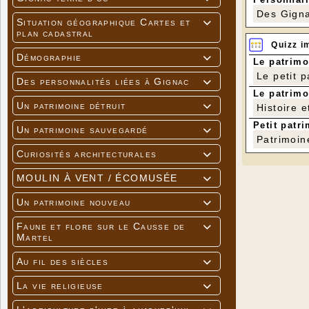
Des Gigna
Situation géographique Cartes et

plan cadastral
Quizz i
Démographie

Le patrimo
Le petit 
Des personnalités liées à Gignac

Le patrimo
Un patrimoine détruit
Histoire e

Petit patri
Un patrimoine sauvegardé

Patrimoin
Curiosités architecturales

MOULIN À VENT / ÉCOMUSÉE

Un patrimoine nouveau

Faune et flore sur le Causse de

Martel
Au fil des siècles

La vie religieuse
