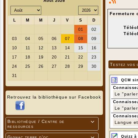
Fermeture 
Téléc
Téléc
Testez vos 
QCM si
Connaissez
Le "parle
Retrouvez la bibliothèque sur Facebook
Connaissez
Le "parle
Connaissez
Bibliothèque / Centre de
Langue et 

ressources
Quizz à
Gignac terre d'oc
