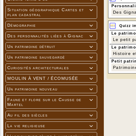
Personnali
Situation géographique Cartes et

Des Gigna
plan cadastral
Démographie
Quizz i

Le patrimo
Des personnalités liées à Gignac

Le petit 
Un patrimoine détruit
Le patrimo

Histoire e
Un patrimoine sauvegardé

Petit patri
Patrimoin
Curiosités architecturales

MOULIN À VENT / ÉCOMUSÉE

Un patrimoine nouveau

Faune et flore sur le Causse de

Martel
Au fil des siècles

La vie religieuse
