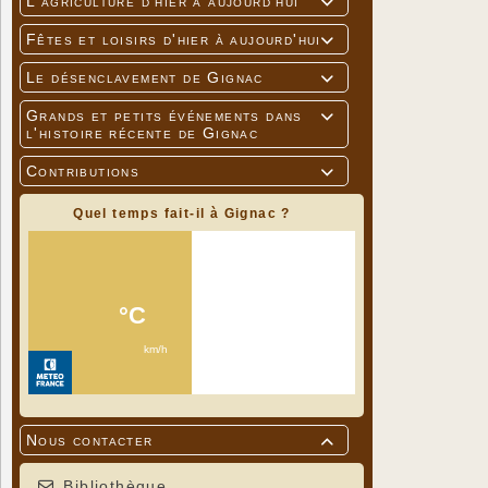
L'agriculture d'hier à aujourd'hui

Fêtes et loisirs d'hier à aujourd'hui

Le désenclavement de Gignac

Grands et petits événements dans

l'histoire récente de Gignac
Contributions

Quel temps fait-il à Gignac ?
Nous contacter

Bibliothèque