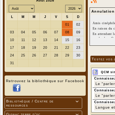
Annulation
Amis cinéphil
En raison du c
En attendant l
sur les box Or
A noter que Ca
Respectez les 
Jean-Luc pour
Testez vos 
QCM si
Connaissez
Retrouvez la bibliothèque sur Facebook
Le "parle
Connaissez
Le "parle
Bibliothèque / Centre de

Connaissez
ressources
Langue et 
Gignac terre d'oc
