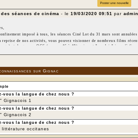
Poster une nouvelle
 des séances de cinéma
- le
19/03/2020 09:51
par
admi
es,
onfinement imposé à tous, les séances Ciné Lot du 31 mars sont annulées 
a reprise de nos activités, vous pouvez visionner de nombreux films récen
ange) et du groupe OCS (canaux 46 à 49) qui sont "en clair" jusqu'à fin 
nal+ reste brouillé avec la réception par "antenne rateau".
consignes de sécurité et à très bientôt.
 le Foyer Rural
connaissances sur Gignac
mple
-vous la langue de chez nous ?
r" Gignacois 1
-vous la langue de chez nous ?
r" Gignacois 2
-vous la langue de chez nous ?
littérature occitanes