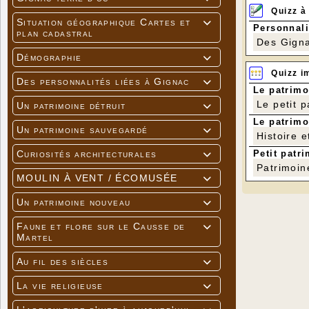
Quizz à
Situation géographique Cartes et

Personnali
plan cadastral
Des Gigna
Démographie

Quizz i
Des personnalités liées à Gignac

Le patrimo
Le petit 
Un patrimoine détruit

Le patrimo
Un patrimoine sauvegardé

Histoire e
Petit patri
Curiosités architecturales

Patrimoin
MOULIN À VENT / ÉCOMUSÉE

Un patrimoine nouveau

Faune et flore sur le Causse de

Martel
Au fil des siècles

La vie religieuse
