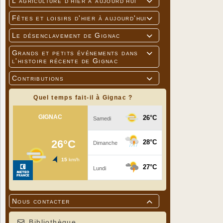
L'agriculture d'hier à aujourd'hui

Fêtes et loisirs d'hier à aujourd'hui

Le désenclavement de Gignac

Grands et petits événements dans

l'histoire récente de Gignac
Contributions

Quel temps fait-il à Gignac ?
Nous contacter

Bibliothèque