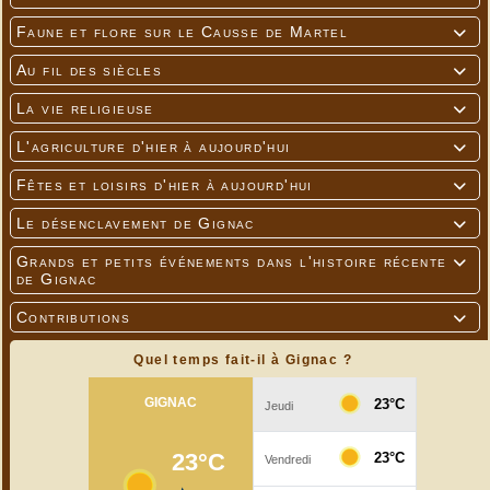
Faune et flore sur le Causse de Martel

Au fil des siècles

La vie religieuse

L'agriculture d'hier à aujourd'hui

Fêtes et loisirs d'hier à aujourd'hui

Le désenclavement de Gignac

Grands et petits événements dans l'histoire récente

de Gignac
Contributions

Quel temps fait-il à Gignac ?