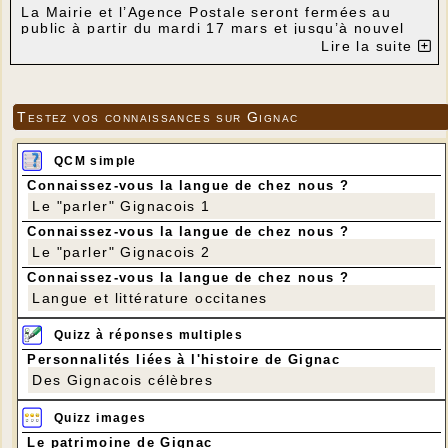
La Mairie et l’Agence Postale seront fermées au
public à partir du mardi 17 mars et jusqu’à nouvel
ordre.
Lire la suite
Un accueil téléphonique des administrés est
organisé aux heures habituelles d’ouverture au
public de la Mairie soit au : 05 65 37 70 53
LUNDI
Testez vos connaissances sur Gignac
Après-midi : 13H45 - 17H15
MARDI
QCM simple
Matin: 9H00 - 11H45
MERCREDI
Connaissez-vous la langue de chez nous ?
Matin: 8H15 - 11H45
Le "parler" Gignacois 1
JEUDI
Après-midi: 13H45 - 18H45
Connaissez-vous la langue de chez nous ?
VENDREDI
Le "parler" Gignacois 2
Matin : 9H00 - 11H45
Connaissez-vous la langue de chez nous ?
Langue et littérature occitanes
Quizz à réponses multiples
Personnalités liées à l'histoire de Gignac
Des Gignacois célèbres
Quizz images
Le patrimoine de Gignac