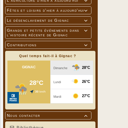
L'agriculture d'hier à aujourd'hui

Fêtes et loisirs d'hier à aujourd'hui

Le désenclavement de Gignac

Grands et petits événements dans

l'histoire récente de Gignac
Contributions

Quel temps fait-il à Gignac ?
Nous contacter

Bibliothèque