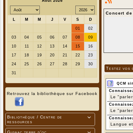
Concert de
Testez vos 
QCM si
Connaissez
Retrouvez la bibliothèque sur Facebook
Le "parle
Connaissez
Le "parle
Bibliothèque / Centre de

Connaissez
ressources
Langue et 
Gignac terre d'oc
