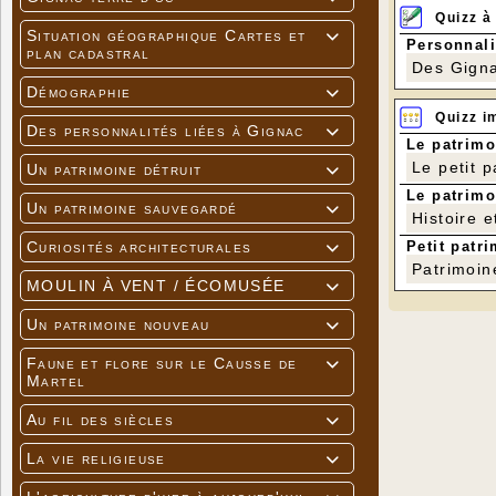
Quizz à
Situation géographique Cartes et

Personnali
plan cadastral
Des Gigna
Démographie

Quizz i
Des personnalités liées à Gignac

Le patrimo
Le petit 
Un patrimoine détruit

Le patrimo
Un patrimoine sauvegardé

Histoire e
Petit patri
Curiosités architecturales

Patrimoin
MOULIN À VENT / ÉCOMUSÉE

Un patrimoine nouveau

Faune et flore sur le Causse de

Martel
Au fil des siècles

La vie religieuse
