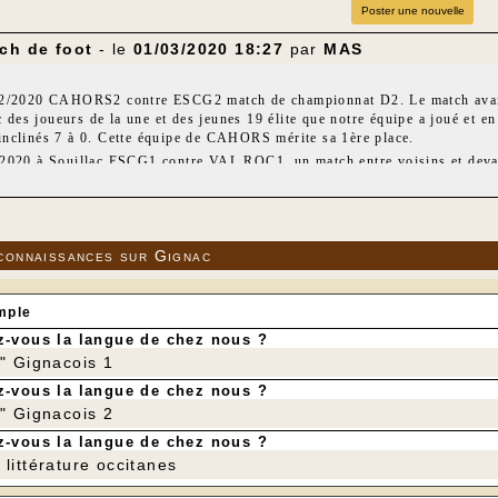
Poster une nouvelle
ch de foot
- le
01/03/2020 18:27
par
MAS
2/2020 CAHORS2 contre ESCG2 match de championnat D2. Le match avait l
s joueurs de la une et des jeunes 19 élite que notre équipe a joué et en 
nclinés 7 à 0. Cette équipe de CAHORS mérite sa 1ère place.
2020 à Souillac ESCG1 contre VAL ROC1, un match entre voisins et devant
 20ème, faute dans la surface, l'arbitre siffle pénalty tiré 2 fois : score 
te très agressive qui aurait mérité des cartons. La seconde mi-temps est id
toujours pas de cartons jaune voire rouge. En fin de match notre gardien s
fenseur encore dans la surface mais l'arbitre, lui, ne fait pas attention e
connaissances sur Gignac
s pour les dernières minutes mais le score reste à la fin à 0 à 1. Dommag
comportement sportif.
mple
-vous la langue de chez nous ?
r" Gignacois 1
-vous la langue de chez nous ?
r" Gignacois 2
-vous la langue de chez nous ?
littérature occitanes