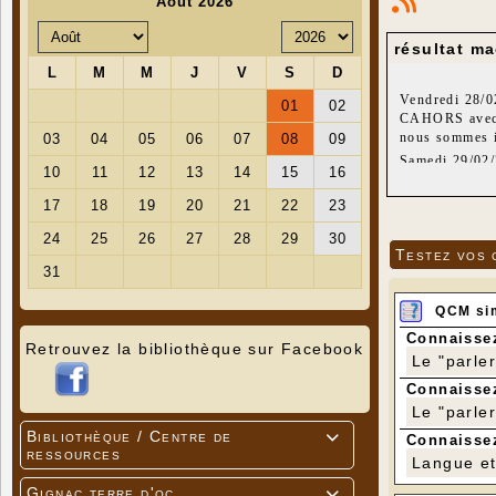
résultat ma
Vendredi 28/0
CAHORS avec de
nous sommes i
Samedi 29/02/
côté mais à la
rugueuse, limi
méchants mais 
il reste un dé
Testez vos 
prend les gant
très mauvais 
QCM si
Connaissez
Retrouvez la bibliothèque sur Facebook
Le "parle
Connaissez
Le "parle
Bibliothèque / Centre de

Connaissez
ressources
Langue et 
Gignac terre d'oc
