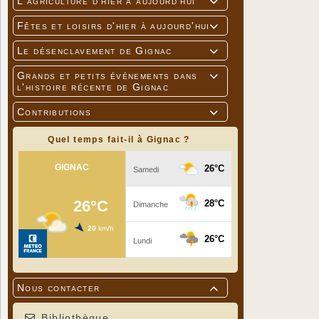
L'agriculture d'hier à aujourd'hui

Fêtes et loisirs d'hier à aujourd'hui

Le désenclavement de Gignac

Grands et petits événements dans

l'histoire récente de Gignac
Contributions

Quel temps fait-il à Gignac ?
Nous contacter

Bibliothèque