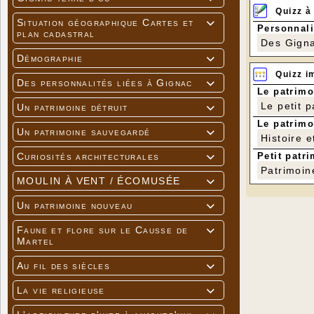
Quizz à
Situation géographique Cartes et

Personnali
plan cadastral
Des Gigna
Démographie

Quizz i
Des personnalités liées à Gignac

Le patrimo
Le petit 
Un patrimoine détruit

Le patrimo
Un patrimoine sauvegardé

Histoire e
Petit patri
Curiosités architecturales

Patrimoin
MOULIN À VENT / ÉCOMUSÉE

Un patrimoine nouveau

Faune et flore sur le Causse de

Martel
Au fil des siècles

La vie religieuse
