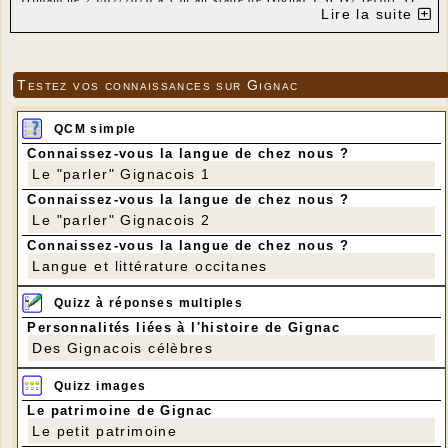
Dimanche 23/02/2020 à 15h au stade de Gignac ESCG2 reçoit ST
Lire la suite
CYPR MONT1 championnat D2. Venez encourager nos jeunes qui
jouent contre une équipe de haut de tableau il devrait y avoir un
beau match. L'équipe 3 de l'ESCG devait jouer LAMADELAINE
mais cette équipe a déclaré forfait pour ce match.
Testez vos connaissances sur Gignac
QCM simple
Connaissez-vous la langue de chez nous ?
Le "parler" Gignacois 1
Connaissez-vous la langue de chez nous ?
Le "parler" Gignacois 2
Connaissez-vous la langue de chez nous ?
Langue et littérature occitanes
Quizz à réponses multiples
Personnalités liées à l'histoire de Gignac
Des Gignacois célèbres
Quizz images
Le patrimoine de Gignac
Le petit patrimoine