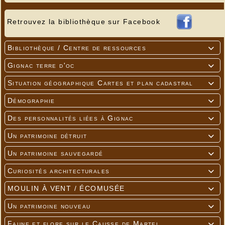
Retrouvez la bibliothèque sur Facebook
Bibliothèque / Centre de ressources

Gignac terre d'oc

Situation géographique Cartes et plan cadastral

Démographie

Des personnalités liées à Gignac

Un patrimoine détruit

Un patrimoine sauvegardé

Curiosités architecturales

MOULIN À VENT / ÉCOMUSÉE

Un patrimoine nouveau

Faune et flore sur le Causse de Martel
