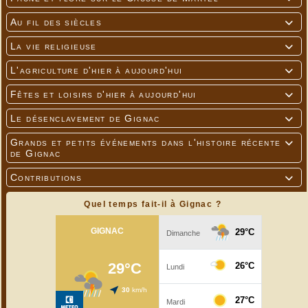
Au fil des siècles

La vie religieuse

L'agriculture d'hier à aujourd'hui

Fêtes et loisirs d'hier à aujourd'hui

Le désenclavement de Gignac

Grands et petits événements dans l'histoire récente

de Gignac
Contributions

Quel temps fait-il à Gignac ?