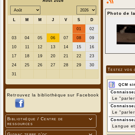
Photo de l
Testez vos 
QCM si
Connaissez
Retrouvez la bibliothèque sur Facebook
Le "parle
Connaissez
Le "parle
Bibliothèque / Centre de

Connaissez
ressources
Langue et 
Gignac terre d'oc
