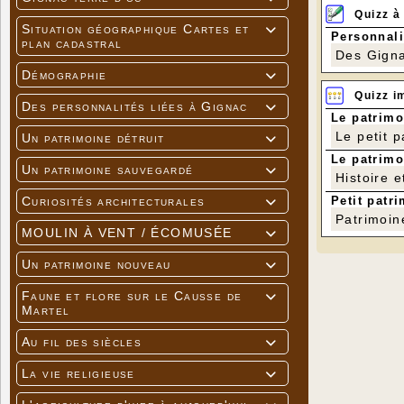
Quizz à
Situation géographique Cartes et

Personnali
plan cadastral
Des Gigna
Démographie

Quizz i
Des personnalités liées à Gignac

Le patrimo
Le petit 
Un patrimoine détruit

Le patrimo
Un patrimoine sauvegardé
Réponse : une 

Histoire e
Photo de Jean-
Petit patri
Curiosités architecturales

Patrimoin
MOULIN À VENT / ÉCOMUSÉE

Un patrimoine nouveau

Faune et flore sur le Causse de

Martel
Au fil des siècles

La vie religieuse
