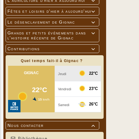
L'agriculture d'hier à aujourd'hui

Fêtes et loisirs d'hier à aujourd'hui

Le désenclavement de Gignac

Grands et petits événements dans

l'histoire récente de Gignac
Contributions

Quel temps fait-il à Gignac ?
Nous contacter

Bibliothèque