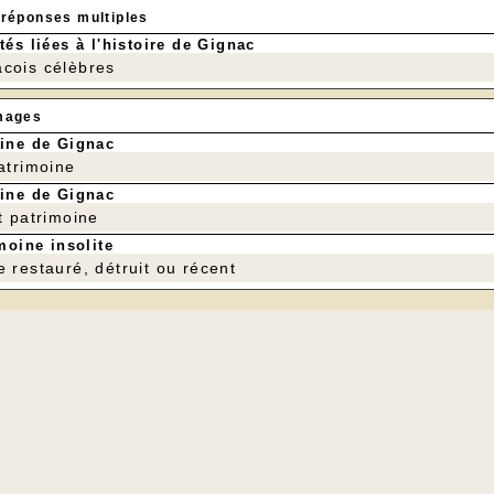
 réponses multiples
tés liées à l'histoire de Gignac
cois célèbres
mages
ine de Gignac
patrimoine
5 randonneurs(euses) ont profité d'un bon g
Cherchez l'intruse..
ine de Gignac
seule n'a pas les chaussures de marche... (la gourmande !)
t patrimoine
Pierre Gaillard
moine insolite
e restauré, détruit ou récent