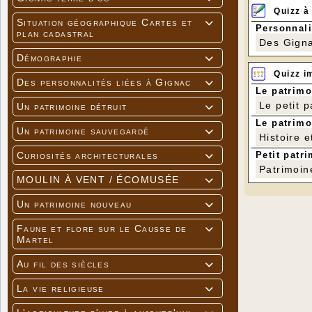
Quizz à
Situation géographique Cartes et

Personnali
plan cadastral
Des Gigna
Démographie

Quizz i
Des personnalités liées à Gignac

Le patrimo
Le petit 
Un patrimoine détruit

Le patrimo
Un patrimoine sauvegardé

Histoire e
Petit patri
Curiosités architecturales

Patrimoin
MOULIN À VENT / ÉCOMUSÉE

Un patrimoine nouveau

Faune et flore sur le Causse de

Martel
Au fil des siècles

La vie religieuse
