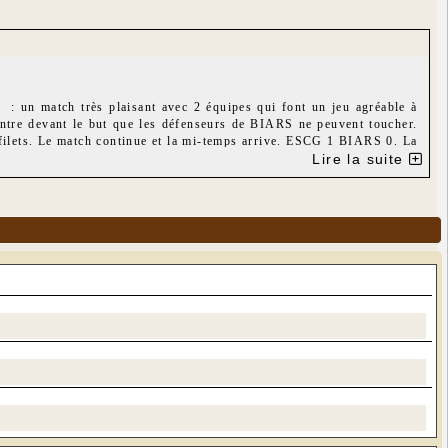
un match très plaisant avec 2 équipes qui font un jeu agréable à
centre devant le but que les défenseurs de BIARS ne peuvent toucher.
 filets. Le match continue et la mi-temps arrive. ESCG 1 BIARS 0. La
l ESCG 1 - BIARS 0.
Lire la suite
 final 5 à 3 pour ESCG2.