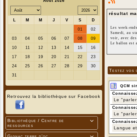
résultat ma
Les week-ends 
Samedi, au st
voir, avec des
Le ballon est
seconde périod
Dimanche au s
Testez vos 
QCM si
Connaissez
Retrouvez la bibliothèque sur Facebook
Le "parle
Connaissez
Le "parle
Bibliothèque / Centre de

Connaissez
ressources
Langue et 
Gignac terre d'oc
