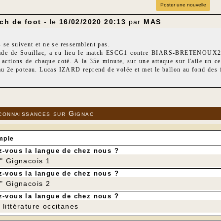
Poster une nouvelle
ch de foot
- le
16/02/2020 20:13
par
MAS
se suivent et ne se ressemblent pas.
ade de Souillac, a eu lieu le match ESCG1 contre BIARS-BRETENOUX2 : 
 actions de chaque coté. A la 35e minute, sur une attaque sur l'aile un 
 au 2e poteau. Lucas IZARD reprend de volée et met le ballon au fond des
e est toujours aussi agréable mais aucun but ne sera inscrit. Score fina
tade de Gignac, ESCG2 contre PPFC2. Bon match de 2e division et score
connaissances sur Gignac
mple
-vous la langue de chez nous ?
r" Gignacois 1
-vous la langue de chez nous ?
r" Gignacois 2
-vous la langue de chez nous ?
littérature occitanes