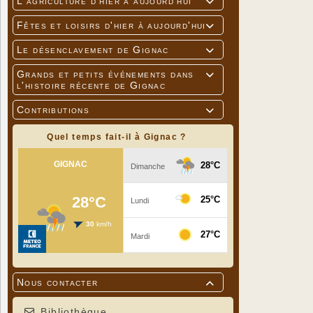
L'agriculture d'hier à aujourd'hui

Fêtes et loisirs d'hier à aujourd'hui

Le désenclavement de Gignac

Grands et petits événements dans

l'histoire récente de Gignac
Contributions

Quel temps fait-il à Gignac ?
Nous contacter

Bibliothèque