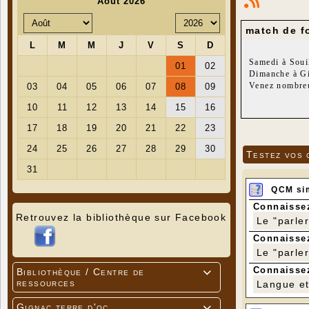
match de f
Samedi à Soui
Dimanche à Gi
Venez nombreu
Testez vos 
QCM si
Connaissez
Retrouvez la bibliothèque sur Facebook
Le "parle
Connaissez
Le "parle
Connaissez
Bibliothèque / Centre de

ressources
Langue et 
Gignac terre d'oc
