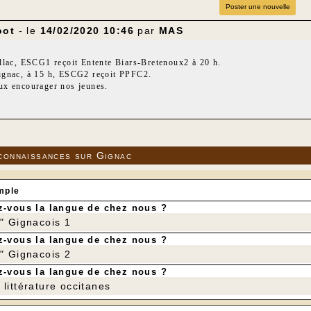
Poster une nouvelle
oot
- le
14/02/2020 10:46
par
MAS
llac, ESCG1 reçoit Entente Biars-Bretenoux2 à 20 h.
gnac, à 15 h, ESCG2 reçoit PPFC2.
x encourager nos jeunes.
connaissances sur Gignac
mple
-vous la langue de chez nous ?
r" Gignacois 1
-vous la langue de chez nous ?
r" Gignacois 2
-vous la langue de chez nous ?
littérature occitanes