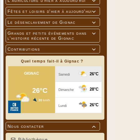
L'agriculture d'hier à aujourd'hui

Fêtes et loisirs d'hier à aujourd'hui

Le désenclavement de Gignac

Grands et petits événements dans

l'histoire récente de Gignac
Contributions

Quel temps fait-il à Gignac ?
Nous contacter

Bibliothèque