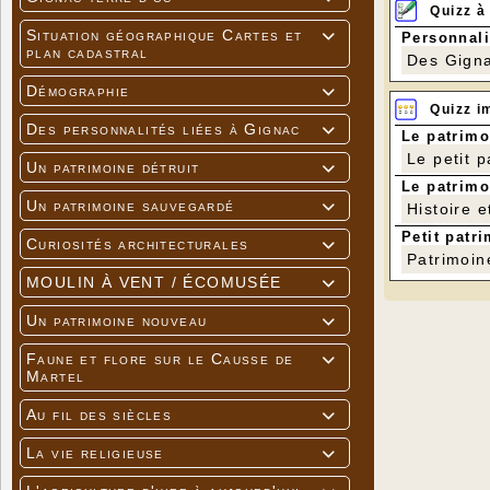
Quizz à
Situation géographique Cartes et
Personnali

plan cadastral
Des Gigna
Démographie

Quizz i
Des personnalités liées à Gignac

Le patrimo
Le petit 
Un patrimoine détruit

Le patrimo
Un patrimoine sauvegardé
Histoire e

Petit patri
Curiosités architecturales

Patrimoin
MOULIN À VENT / ÉCOMUSÉE

Un patrimoine nouveau

Faune et flore sur le Causse de

Martel
Au fil des siècles

La vie religieuse
