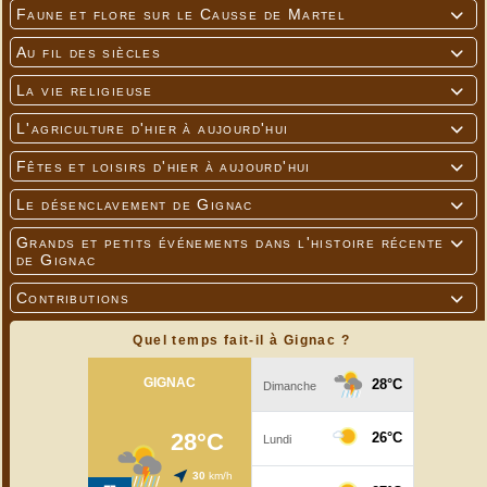
Faune et flore sur le Causse de Martel

Au fil des siècles

La vie religieuse

L'agriculture d'hier à aujourd'hui

---
Photos Jean-Pierre Gaillard
Fêtes et loisirs d'hier à aujourd'hui

Le désenclavement de Gignac

Grands et petits événements dans l'histoire récente

de Gignac
Contributions

Quel temps fait-il à Gignac ?