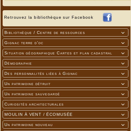
Retrouvez la bibliothèque sur Facebook
Bibliothèque / Centre de ressources

Gignac terre d'oc

Situation géographique Cartes et plan cadastral

Démographie

Des personnalités liées à Gignac

Un patrimoine détruit

Un patrimoine sauvegardé

Curiosités architecturales

MOULIN À VENT / ÉCOMUSÉE

Un patrimoine nouveau
