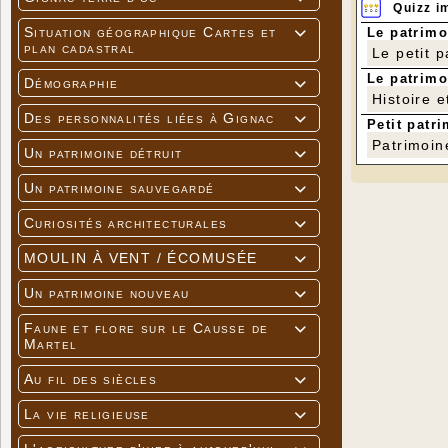
Quizz i
Situation géographique Cartes et
Le patrimo

plan cadastral
Le petit 
Le patrimo
Démographie

Histoire e
Des personnalités liées à Gignac

Petit patri
Patrimoin
Un patrimoine détruit

Un patrimoine sauvegardé

Curiosités architecturales

MOULIN À VENT / ÉCOMUSÉE

Un patrimoine nouveau

Faune et flore sur le Causse de

Martel
Au fil des siècles

La vie religieuse
