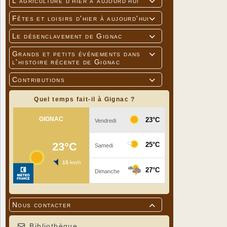
L'agriculture d'hier à aujourd'hui

Fêtes et loisirs d'hier à aujourd'hui

Le désenclavement de Gignac

Grands et petits événements dans

l'histoire récente de Gignac
Contributions

Quel temps fait-il à Gignac ?
Nous contacter

Bibliothèque