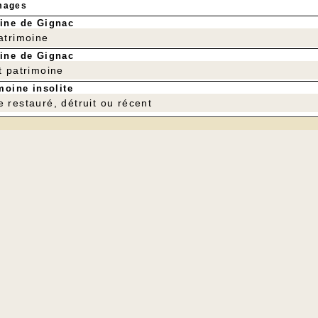
mages
ine de Gignac
patrimoine
ine de Gignac
t patrimoine
moine insolite
e restauré, détruit ou récent