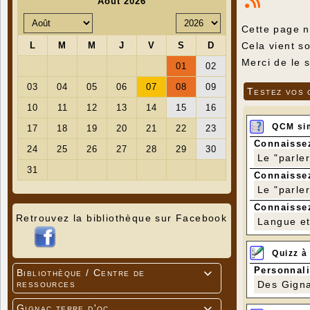
Cette page n
Cela vient so
Merci de le 
Testez vos 
QCM si
Connaissez
Le "parle
Connaissez
Le "parle
Connaissez
Retrouvez la bibliothèque sur Facebook
Langue et 
Quizz à
Personnali
Bibliothèque / Centre de

ressources
Des Gigna
Gignac terre d'oc
