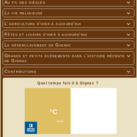
Au fil des siècles

La vie religieuse

L'agriculture d'hier à aujourd'hui

Fêtes et loisirs d'hier à aujourd'hui

Le désenclavement de Gignac

Grands et petits événements dans l'histoire récente

de Gignac
Contributions

Quel temps fait-il à Gignac ?