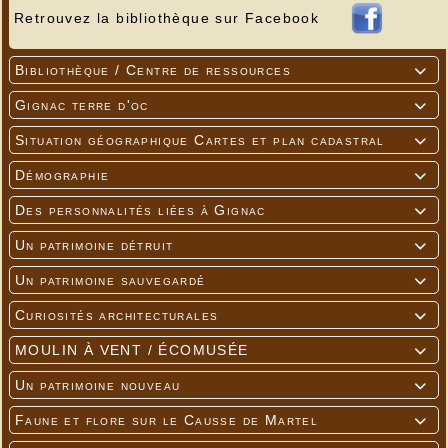
Retrouvez la bibliothèque sur Facebook
Bibliothèque / Centre de ressources

Gignac terre d'oc

Situation géographique Cartes et plan cadastral

Démographie

Des personnalités liées à Gignac

Un patrimoine détruit

Un patrimoine sauvegardé

Curiosités architecturales

MOULIN À VENT / ÉCOMUSÉE

Un patrimoine nouveau

Faune et flore sur le Causse de Martel
