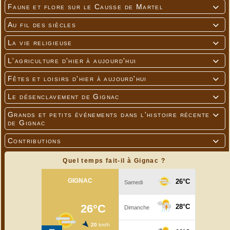
Faune et flore sur le Causse de Martel

Au fil des siècles

La vie religieuse

L'agriculture d'hier à aujourd'hui

Fêtes et loisirs d'hier à aujourd'hui

Le désenclavement de Gignac

Grands et petits événements dans l'histoire récente

de Gignac
Contributions

Quel temps fait-il à Gignac ?