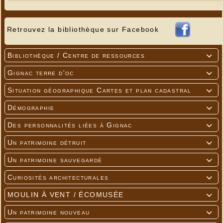
Retrouvez la bibliothèque sur Facebook
Bibliothèque / Centre de ressources

Gignac terre d'oc

Situation géographique Cartes et plan cadastral

Démographie

Des personnalités liées à Gignac

Un patrimoine détruit

Un patrimoine sauvegardé

Curiosités architecturales

MOULIN À VENT / ÉCOMUSÉE

Un patrimoine nouveau
