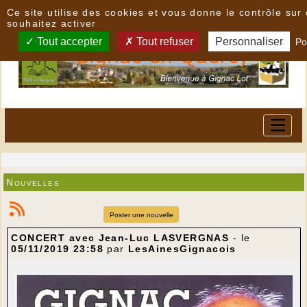
Panneau de gestion des cookies
Ce site utilise des cookies et vous donne le contrôle su
souhaitez activer
Tout accepter
Tout refuser
Personnaliser
Po
Nouvelles
Poster une nouvelle
CONCERT avec Jean-Luc LASVERGNAS
- le
05/11/2019 23:58
par
LesAinesGignacois