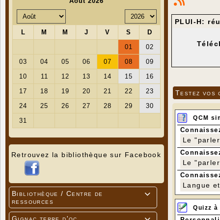
PLUI-H: ré
Téléc
Testez vos 
QCM si
Connaissez
Le "parle
Connaissez
Retrouvez la bibliothèque sur Facebook
Le "parle
Connaissez
Langue et 
Bibliothèque / Centre de

ressources
Quizz à
Gignac terre d'oc
Personnali
