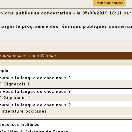
Poster une nouvelle
unions publiques concertation
- le
05/09/2019 18:11
pa
harger le programme des réunions publiques concernan
connaissances sur Gignac
mple
-vous la langue de chez nous ?
r" Gignacois 1
-vous la langue de chez nous ?
r" Gignacois 2
-vous la langue de chez nous ?
littérature occitanes
 réponses multiples
tés liées à l'histoire de Gignac