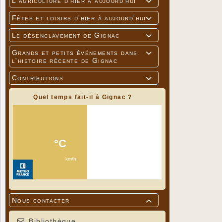
L'agriculture d'hier à aujourd'hui

Fêtes et loisirs d'hier à aujourd'hui

Le désenclavement de Gignac

Grands et petits événements dans

l'histoire récente de Gignac
Contributions

Quel temps fait-il à Gignac ?
Nous contacter

Bibliothèque