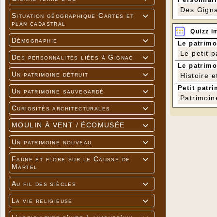
Des Gigna
Situation géographique Cartes et

plan cadastral
Quizz i
Démographie

Le patrimo
Le petit 
Des personnalités liées à Gignac

Le patrimo
Un patrimoine détruit
Histoire e

Petit patri
Un patrimoine sauvegardé

Patrimoin
Curiosités architecturales

MOULIN À VENT / ÉCOMUSÉE

Un patrimoine nouveau

Faune et flore sur le Causse de

Martel
Au fil des siècles

La vie religieuse
