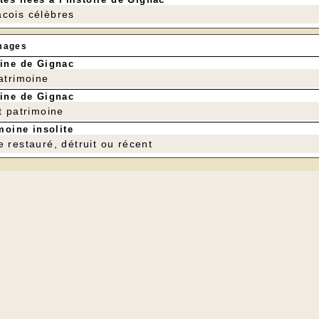
cois célèbres
mages
ine de Gignac
patrimoine
ine de Gignac
t patrimoine
moine insolite
e restauré, détruit ou récent