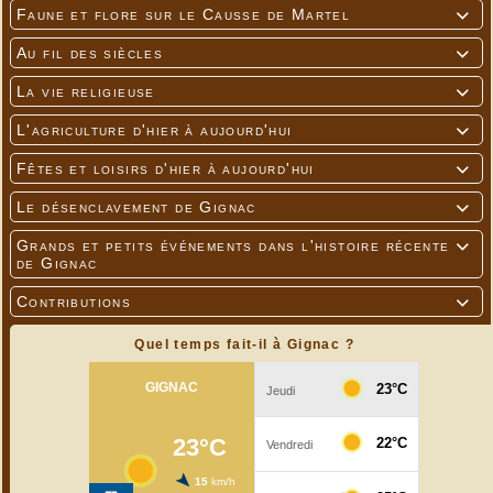
Faune et flore sur le Causse de Martel

Au fil des siècles

La vie religieuse

L'agriculture d'hier à aujourd'hui

Fêtes et loisirs d'hier à aujourd'hui

Le désenclavement de Gignac

Grands et petits événements dans l'histoire récente

de Gignac
Contributions

Quel temps fait-il à Gignac ?