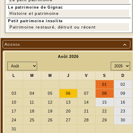
Le patrimoine de Gignac
Histoire et patrimoine
Petit patrimoine insolite
Patrimoine restauré, détruit ou récent
Agenda

---
Tarifs 2019:
Entrée adulte: 6 €
Entrée enfant (- de 18 ans): 3 €
Titulaire de la carte de soutien: 4 €