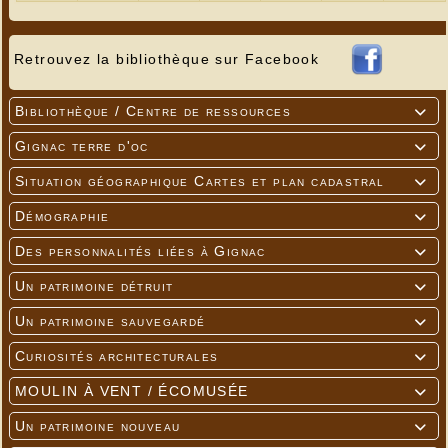
Retrouvez la bibliothèque sur Facebook
Bibliothèque / Centre de ressources

Gignac terre d'oc

Situation géographique Cartes et plan cadastral

Démographie

Des personnalités liées à Gignac

Un patrimoine détruit

Un patrimoine sauvegardé

Curiosités architecturales

MOULIN À VENT / ÉCOMUSÉE

Un patrimoine nouveau
