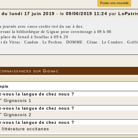
Poster une nouvelle
du lundi 17 juin 2019
- le
09/06/2019 11:24
par
LoPatri
 journée avec casse-croûte tiré du sac à dos.
evant la bibliothèque de Gignac pour covoiturage à 09 h 00.
lace du foirail à Souillac à 09 h 20
nt de Vitrac . Caudon . Le Pochou . DOMME . Cénac . Le Couderc . Griffou
 km
tif : 260m
onnée de la saison 2018-2019
connaissances sur Gignac
mple
-vous la langue de chez nous ?
r" Gignacois 1
-vous la langue de chez nous ?
r" Gignacois 2
-vous la langue de chez nous ?
littérature occitanes