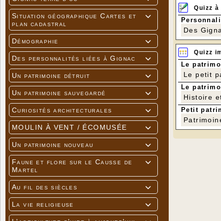
Quizz à
Situation géographique Cartes et

Personnali
plan cadastral
Des Gigna
Démographie

Quizz i
Des personnalités liées à Gignac

Le patrimo
Le petit 
Un patrimoine détruit

Le patrimo
Un patrimoine sauvegardé

Histoire e
Petit patri
Curiosités architecturales

Patrimoin
MOULIN À VENT / ÉCOMUSÉE

Un patrimoine nouveau

Faune et flore sur le Causse de

Martel
Au fil des siècles

La vie religieuse
