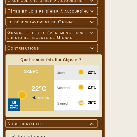
L'agriculture d'hier à aujourd'hui

Fêtes et loisirs d'hier à aujourd'hui

Le désenclavement de Gignac

Grands et petits événements dans

l'histoire récente de Gignac
Contributions

Quel temps fait-il à Gignac ?
Nous contacter

Bibliothèque