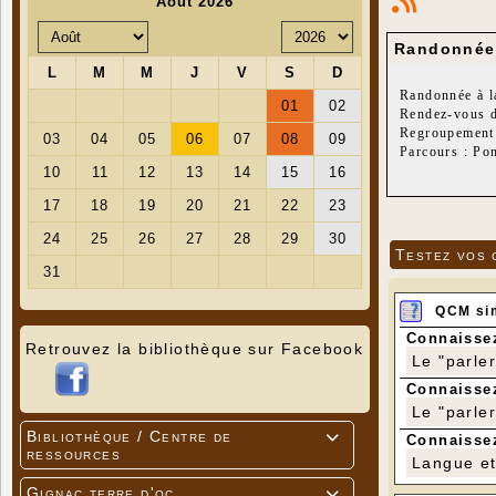
Randonnée 
Randonnée à la
Rendez-vous d
Regroupement p
Parcours : Po
Distance : 16
Dénivelé posi
Dernière rand
Testez vos 
QCM si
Connaissez
Retrouvez la bibliothèque sur Facebook
Le "parle
Connaissez
Le "parle
Bibliothèque / Centre de

Connaissez
ressources
Langue et 
Gignac terre d'oc
