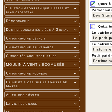
Quizz à
Situation géographique Cartes et

Personnali
plan cadastral
Des Gigna
Démographie

Quizz i
Des personnalités liées à Gignac

Le patrimo
Le petit 
Un patrimoine détruit

Le patrimo
Un patrimoine sauvegardé

Histoire e
Petit patri
Curiosités architecturales

Patrimoin
MOULIN À VENT / ÉCOMUSÉE

Un patrimoine nouveau

Faune et flore sur le Causse de

Martel
Au fil des siècles

La vie religieuse
