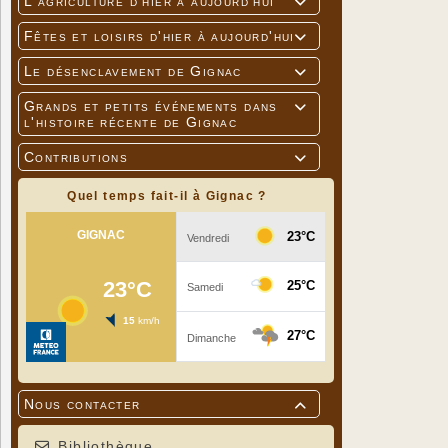
L'agriculture d'hier à aujourd'hui

Fêtes et loisirs d'hier à aujourd'hui

Le désenclavement de Gignac

Grands et petits événements dans

l'histoire récente de Gignac
Contributions

Quel temps fait-il à Gignac ?
Nous contacter

Bibliothèque