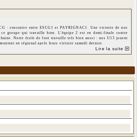
SCG : rencontre entre ESCG1 et PAYRIGNAC1. Une victoire de nos
ce groupe qui travaille bien. L'équipe 2 est en demi-finale contre
ine. Notre école de foot travaille très bien aussi : nos U15 jouent
nt en régional après leurs victoire samedi dernier.
 saison.
Lire la suite
s oublier nos dirigeants qui ne comptent pas leur temps pour nous