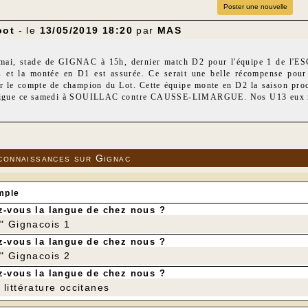
Poster une nouvelle
oot
- le
13/05/2019 18:20
par
MAS
mai, stade de GIGNAC à 15h, dernier match D2 pour l'équipe 1 de l'E
s et la montée en D1 est assurée. Ce serait une belle récompense pour 
le compte de champion du Lot. Cette équipe monte en D2 la saison procha
ligue ce samedi à SOUILLAC contre CAUSSE-LIMARGUE. Nos U13 eux monte
unes joueurs et à nos éducateurs pour le travail réalisé tout au long de la
ttend nombreux pour encourager nos joueurs ainsi que les coachs et san
long des saisons. Merci au public.
connaissances sur Gignac
mple
-vous la langue de chez nous ?
r" Gignacois 1
-vous la langue de chez nous ?
r" Gignacois 2
-vous la langue de chez nous ?
littérature occitanes