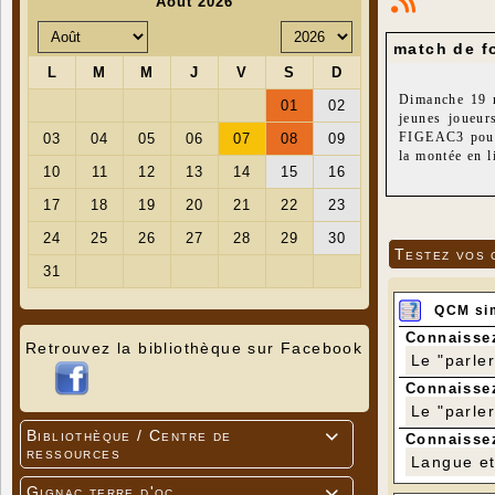
match de f
Dimanche 19 
jeunes joueur
FIGEAC3 pour 
la montée en 
Bravo à nos je
L'ESCG vous a
aider tout au 
Testez vos 
QCM si
Connaissez
Retrouvez la bibliothèque sur Facebook
Le "parle
Connaissez
Le "parle
Bibliothèque / Centre de

Connaissez
ressources
Langue et 
Gignac terre d'oc
