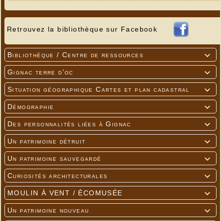
Retrouvez la bibliothèque sur Facebook
Bibliothèque / Centre de ressources

Gignac terre d'oc

Situation géographique Cartes et plan cadastral

Démographie

Des personnalités liées à Gignac

Un patrimoine détruit

Un patrimoine sauvegardé

Curiosités architecturales

MOULIN À VENT / ÉCOMUSÉE

Un patrimoine nouveau
