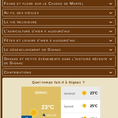
Faune et flore sur le Causse de Martel

Au fil des siècles

La vie religieuse

L'agriculture d'hier à aujourd'hui

Fêtes et loisirs d'hier à aujourd'hui

Le désenclavement de Gignac

Grands et petits événements dans l'histoire récente

de Gignac
Contributions

Quel temps fait-il à Gignac ?