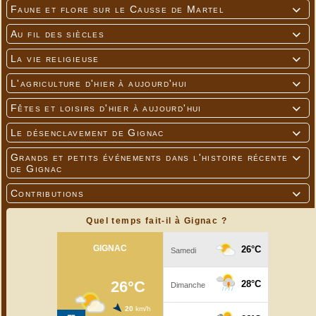
Faune et flore sur le Causse de Martel

Au fil des siècles

La vie religieuse

L'agriculture d'hier à aujourd'hui

Fêtes et loisirs d'hier à aujourd'hui

Le désenclavement de Gignac

Grands et petits événements dans l'histoire récente

de Gignac
Contributions

Quel temps fait-il à Gignac ?