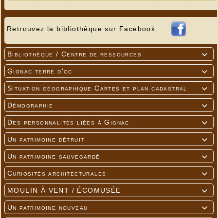
Retrouvez la bibliothèque sur Facebook
Bibliothèque / Centre de ressources

Gignac terre d'oc

Situation géographique Cartes et plan cadastral

Démographie

Des personnalités liées à Gignac

Un patrimoine détruit

Un patrimoine sauvegardé

Curiosités architecturales

MOULIN À VENT / ÉCOMUSÉE

Un patrimoine nouveau
