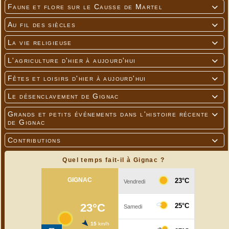
Faune et flore sur le Causse de Martel

Au fil des siècles

La vie religieuse

L'agriculture d'hier à aujourd'hui

Fêtes et loisirs d'hier à aujourd'hui

Le désenclavement de Gignac

Grands et petits événements dans l'histoire récente

de Gignac
Contributions

Quel temps fait-il à Gignac ?