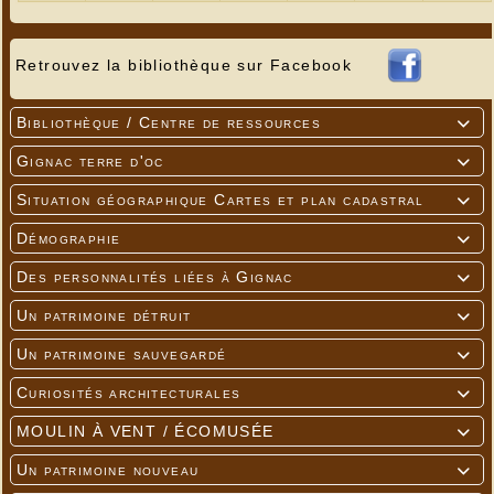
Retrouvez la bibliothèque sur Facebook
Bibliothèque / Centre de ressources

Gignac terre d'oc

Situation géographique Cartes et plan cadastral

Démographie

Des personnalités liées à Gignac

Un patrimoine détruit

Un patrimoine sauvegardé

Curiosités architecturales

MOULIN À VENT / ÉCOMUSÉE

Un patrimoine nouveau
