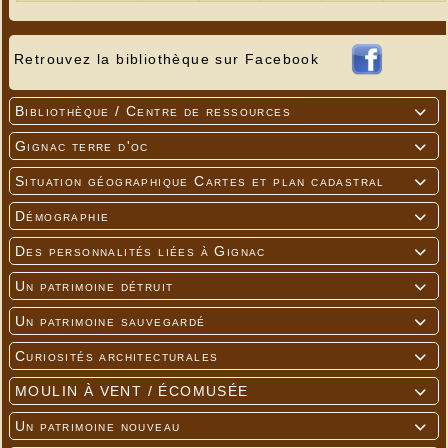
Retrouvez la bibliothèque sur Facebook
Bibliothèque / Centre de ressources

Gignac terre d'oc

Situation géographique Cartes et plan cadastral

Démographie

Des personnalités liées à Gignac

Un patrimoine détruit

Un patrimoine sauvegardé

Curiosités architecturales

MOULIN À VENT / ÉCOMUSÉE

Un patrimoine nouveau
