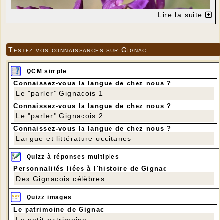
Lire la suite
Testez vos connaissances sur Gignac
QCM simple
Connaissez-vous la langue de chez nous ?
Orchis Bouffon
Le "parler" Gignacois 1
---
Connaissez-vous la langue de chez nous ?
Depuis la fin mars, sur le Pech des Eoules, une orchidée, très rare
Le "parler" Gignacois 2
chez nous depuis les années 1980, victime des engrais, est en
fleurs. Il s’agit de l’orchis bouffon (nom latin
orchis morio
).
Connaissez-vous la langue de chez nous ?
C’est la première orchidée à fleurir, en général en avril, mais cette
Langue et littérature occitanes
année elle a fleuri fin mars. Jusqu'à la fin de la seconde guerre
mondiale, les bulbes de cette orchidée servaient à des fins
Quizz à réponses multiples
médicinales, notamment pour soigner les problèmes digestifs et
intestinaux.
Personnalités liées à l'histoire de Gignac
Des Gignacois célèbres
Quizz images
Le patrimoine de Gignac
Le petit patrimoine