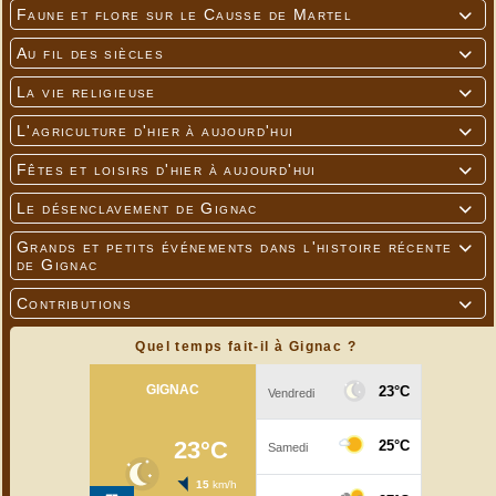
Faune et flore sur le Causse de Martel

Au fil des siècles

La vie religieuse

L'agriculture d'hier à aujourd'hui

Fêtes et loisirs d'hier à aujourd'hui

Le désenclavement de Gignac

Grands et petits événements dans l'histoire récente

de Gignac
Contributions

Quel temps fait-il à Gignac ?