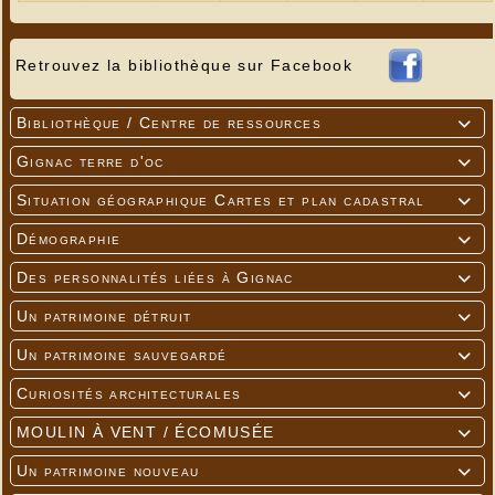
Retrouvez la bibliothèque sur Facebook
Bibliothèque / Centre de ressources

Gignac terre d'oc

Situation géographique Cartes et plan cadastral

Démographie

Des personnalités liées à Gignac

Un patrimoine détruit

Un patrimoine sauvegardé

Curiosités architecturales

MOULIN À VENT / ÉCOMUSÉE

Un patrimoine nouveau
