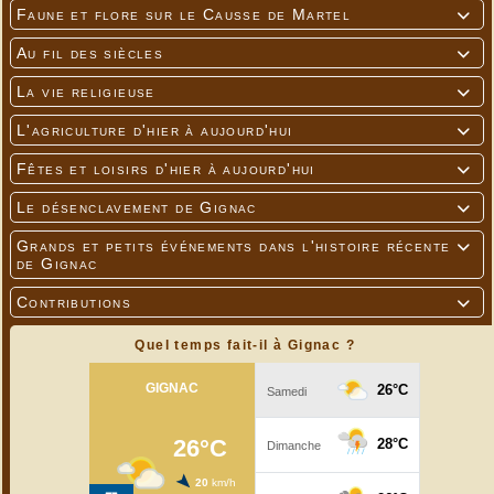
Faune et flore sur le Causse de Martel

Au fil des siècles

La vie religieuse

L'agriculture d'hier à aujourd'hui

Fêtes et loisirs d'hier à aujourd'hui

Le désenclavement de Gignac

Grands et petits événements dans l'histoire récente

de Gignac
Contributions

Quel temps fait-il à Gignac ?