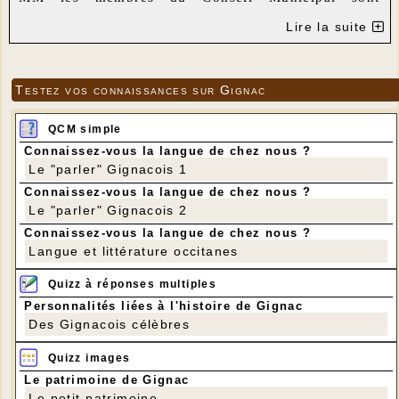
convoqués à la Mairie dans la salle du Conseil
Lire la suite
Municipal :
Le mercredi 10 avril 2019 à 20 heures.
Gignac, le 03 avril 2019
Testez vos connaissances sur Gignac
Le Maire
ORDRE DU JOUR
:
QCM simple
1-Présentation et vote des comptes de gestion 2018 :
1.1- Assainissement Collectif,
Connaissez-vous la langue de chez nous ?
1.2- Logements Locatifs Sociaux,
Le "parler" Gignacois 1
1.3- Commune ;
Connaissez-vous la langue de chez nous ?
2-Présentation et vote des comptes administratifs
Le "parler" Gignacois 2
2018 :
Connaissez-vous la langue de chez nous ?
2.1- Assainissement Collectif,
2.2- Logements Locatifs Sociaux,
Langue et littérature occitanes
2.3- Commune ;
3-Présentation et vote des budgets primitifs 2019 :
Quizz à réponses multiples
3.1- Assainissement Collectif,
Personnalités liées à l'histoire de Gignac
3.2- Logements Locatifs Sociaux,
Des Gignacois célèbres
3.3- Commune ;
(Notre nouvelle comptable, Madame Corinne COGNE,
Quizz images
présentera les comptes administratifs et les
Le patrimoine de Gignac
budgets) ;
Le petit patrimoine