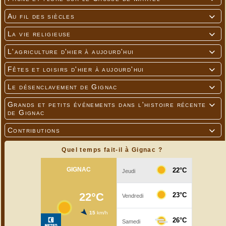
Au fil des siècles

La vie religieuse

L'agriculture d'hier à aujourd'hui

Fêtes et loisirs d'hier à aujourd'hui

Le désenclavement de Gignac

Grands et petits événements dans l'histoire récente

de Gignac
Contributions

Quel temps fait-il à Gignac ?