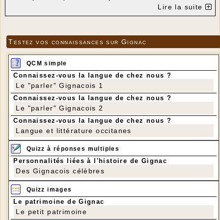
championnat D2. Cette équipe est à la quatrième place, à 1 point
Lire la suite
du 3ème, à 2 points du second et à 4 points du 1er. Tout reste
possible pour la montée.
Nos équipes sont jeunes et méritent les plus grands
encouragements du public. Vous verrez des jeunes joueurs très
Testez vos connaissances sur Gignac
respectueux et pratiquant du beau jeu.
Merci de venir nombreux
QCM simple
Connaissez-vous la langue de chez nous ?
Le "parler" Gignacois 1
Connaissez-vous la langue de chez nous ?
Le "parler" Gignacois 2
Connaissez-vous la langue de chez nous ?
Langue et littérature occitanes
Quizz à réponses multiples
Personnalités liées à l'histoire de Gignac
Des Gignacois célèbres
Quizz images
Le patrimoine de Gignac
Le petit patrimoine