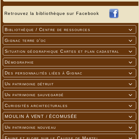
Retrouvez la bibliothèque sur Facebook
Bibliothèque / Centre de ressources

Gignac terre d'oc

Situation géographique Cartes et plan cadastral

Démographie

Des personnalités liées à Gignac

Un patrimoine détruit

Un patrimoine sauvegardé

Curiosités architecturales

MOULIN À VENT / ÉCOMUSÉE

Un patrimoine nouveau

Faune et flore sur le Causse de Martel
