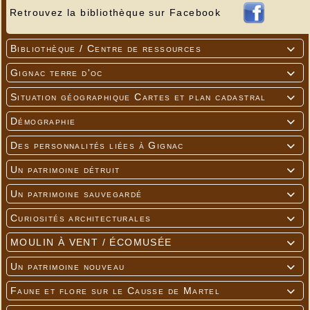
Retrouvez la bibliothèque sur Facebook
Bibliothèque / Centre de ressources

Gignac terre d'oc

Situation géographique Cartes et plan cadastral

Démographie

Des personnalités liées à Gignac

Un patrimoine détruit

Un patrimoine sauvegardé

Curiosités architecturales

MOULIN À VENT / ÉCOMUSÉE

Un patrimoine nouveau

Faune et flore sur le Causse de Martel
