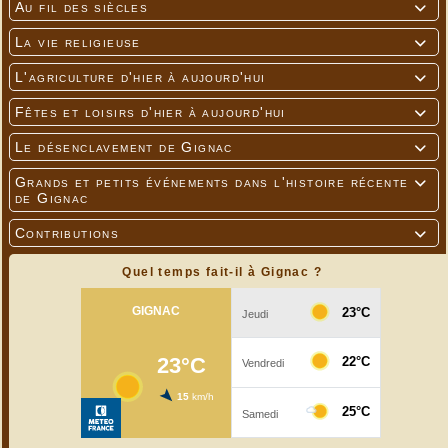
Au fil des siècles

La vie religieuse

L'agriculture d'hier à aujourd'hui

Fêtes et loisirs d'hier à aujourd'hui

Le désenclavement de Gignac

Grands et petits événements dans l'histoire récente

de Gignac
Contributions

Quel temps fait-il à Gignac ?