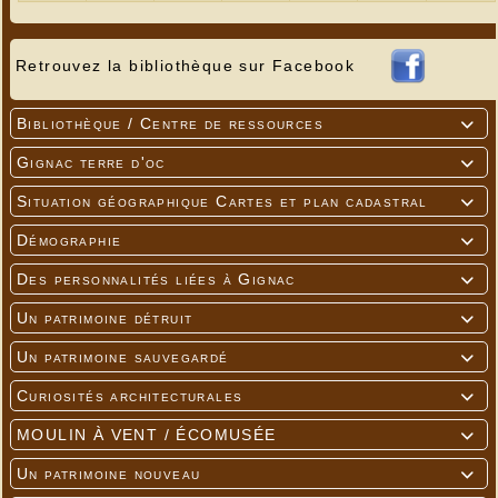
Retrouvez la bibliothèque sur Facebook
Bibliothèque / Centre de ressources

Gignac terre d'oc

Situation géographique Cartes et plan cadastral

Démographie

Des personnalités liées à Gignac

Un patrimoine détruit

Un patrimoine sauvegardé

Curiosités architecturales

MOULIN À VENT / ÉCOMUSÉE

Un patrimoine nouveau
