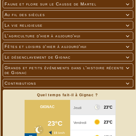
Faune et flore sur le Causse de Martel

Au fil des siècles

La vie religieuse

L'agriculture d'hier à aujourd'hui

Fêtes et loisirs d'hier à aujourd'hui

Le désenclavement de Gignac

Grands et petits événements dans l'histoire récente

de Gignac
Contributions

Quel temps fait-il à Gignac ?