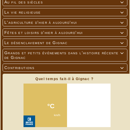
Au fil des siècles

La vie religieuse

L'agriculture d'hier à aujourd'hui

Fêtes et loisirs d'hier à aujourd'hui

Le désenclavement de Gignac

Grands et petits événements dans l'histoire récente

de Gignac
Contributions

Quel temps fait-il à Gignac ?