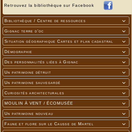
Retrouvez la bibliothèque sur Facebook
Bibliothèque / Centre de ressources

Gignac terre d'oc

Situation géographique Cartes et plan cadastral

Démographie

Des personnalités liées à Gignac

Un patrimoine détruit

Un patrimoine sauvegardé

Curiosités architecturales

MOULIN À VENT / ÉCOMUSÉE

Un patrimoine nouveau

Faune et flore sur le Causse de Martel
