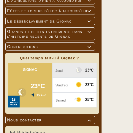
L'agriculture d'hier à aujourd'hui

Fêtes et loisirs d'hier à aujourd'hui

Le désenclavement de Gignac

Grands et petits événements dans

l'histoire récente de Gignac
Contributions

Quel temps fait-il à Gignac ?
Nous contacter

Bibliothèque