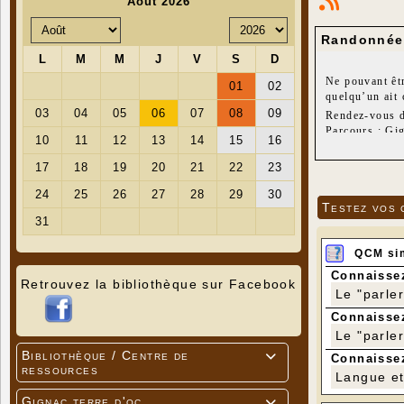
Randonnée 
Ne pouvant êtr
quelqu’un ait 
Rendez-vous d
Parcours : Gi
Distance : 8k
Jean-Pierre
Testez vos 
QCM si
Connaissez
Retrouvez la bibliothèque sur Facebook
Le "parle
Connaissez
Le "parle
Bibliothèque / Centre de

Connaissez
ressources
Langue et 
Gignac terre d'oc
