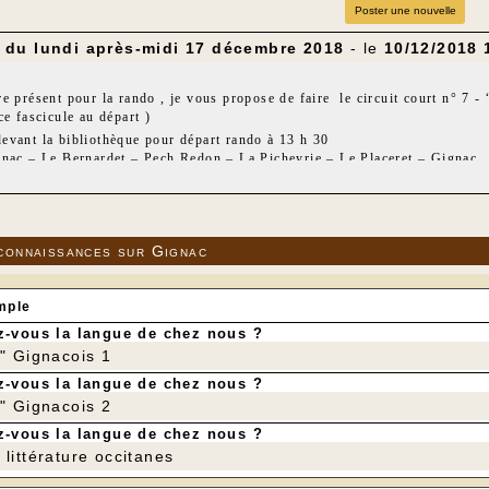
Poster une nouvelle
du lundi après-midi 17 décembre 2018
- le
10/12/2018 
e présent pour la rando , je vous propose de faire le circuit court n° 7 -
ce fascicule au départ )
evant la bibliothèque pour départ rando à 13 h 30
gnac – Le Bernardet – Pech Redon – La Picheyrie – Le Placeret – Gignac
m200
 GAILLARD
connaissances sur Gignac
mple
-vous la langue de chez nous ?
r" Gignacois 1
-vous la langue de chez nous ?
r" Gignacois 2
-vous la langue de chez nous ?
littérature occitanes