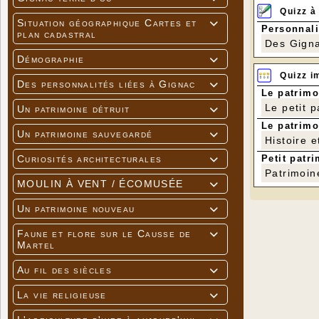
Quizz à
Situation géographique Cartes et

Personnali
plan cadastral
Des Gigna
Démographie

Quizz i
Des personnalités liées à Gignac

Le patrimo
Le petit 
Un patrimoine détruit

Le patrimo
Un patrimoine sauvegardé

Histoire e
Petit patri
Curiosités architecturales

Patrimoin
MOULIN À VENT / ÉCOMUSÉE

Un patrimoine nouveau

Faune et flore sur le Causse de

Martel
Au fil des siècles

La vie religieuse
