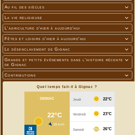
Au fil des siècles

La vie religieuse

L'agriculture d'hier à aujourd'hui

Fêtes et loisirs d'hier à aujourd'hui

Le désenclavement de Gignac

Grands et petits événements dans l'histoire récente

de Gignac
Contributions

Quel temps fait-il à Gignac ?