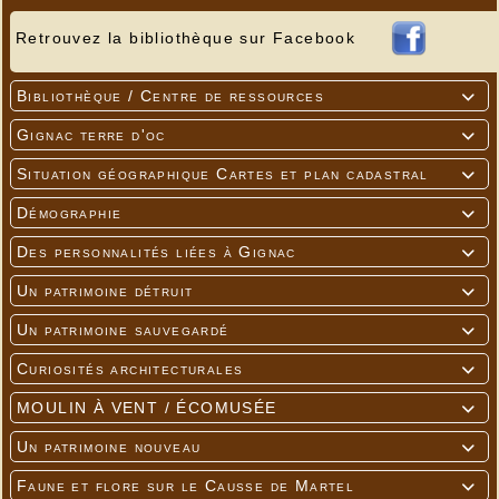
Retrouvez la bibliothèque sur Facebook
Bibliothèque / Centre de ressources

Gignac terre d'oc

Situation géographique Cartes et plan cadastral

Démographie

Des personnalités liées à Gignac

Un patrimoine détruit

Un patrimoine sauvegardé

Curiosités architecturales

MOULIN À VENT / ÉCOMUSÉE

Un patrimoine nouveau

Faune et flore sur le Causse de Martel
