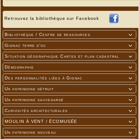
Retrouvez la bibliothèque sur Facebook
Bibliothèque / Centre de ressources

Gignac terre d'oc

Situation géographique Cartes et plan cadastral

Démographie

Des personnalités liées à Gignac

Un patrimoine détruit

Un patrimoine sauvegardé

Curiosités architecturales

MOULIN À VENT / ÉCOMUSÉE

Un patrimoine nouveau
