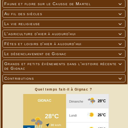
Faune et flore sur le Causse de Martel

Au fil des siècles

La vie religieuse

L'agriculture d'hier à aujourd'hui

Fêtes et loisirs d'hier à aujourd'hui

Le désenclavement de Gignac

Grands et petits événements dans l'histoire récente

de Gignac
Contributions

Quel temps fait-il à Gignac ?