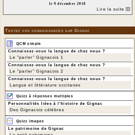
le 9 décembre 2018
Lire la suite
---
RAVITO et LA BRASSERIE GAILLARDE sont les sponsors de ce
nouveau rendez-vous sportif.
Le cyclo-cross se disputera à la Brasserie Gaillarde, aux Brandals,
Testez vos connaissances sur Gignac
à 5km du Bourg de Gignac.
Au programme de la journée :
Départ 11h00 course enfants non-licenciés 15' ( certificat médical
QCM simple
d'aptitude obligatoire + autorisation parentale / vtt acceptés)
Connaissez-vous la langue de chez nous ?
Départ 11h30 course non licenciés adultes 30' ( certificat médical
Le "parler" Gignacois 1
d'aptitude obligatoire / vtt acceptés )
Départ 14h30 initiation jeunes licenciés 20'
Connaissez-vous la langue de chez nous ?
Départ 15h00 course licenciés ufolep 50' (minimes, cadets,
Le "parler" Gignacois 2
féminines, 1,2,3)
Connaissez-vous la langue de chez nous ?
Circuit de 1,5km à parcourir selon la durée de sa catégorie.
Langue et littérature occitanes
Possibilité de se restaurer sur place, stand Frites/Grillade, Bière
de la brasserie, Ambiance, Kermesse du Nord !
Quizz à réponses multiples
---
Personnalités liées à l'histoire de Gignac
Des Gignacois célèbres
Quizz images
Le patrimoine de Gignac
Le petit patrimoine