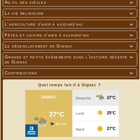
Au fil des siècles

La vie religieuse

L'agriculture d'hier à aujourd'hui

Fêtes et loisirs d'hier à aujourd'hui

Le désenclavement de Gignac

Grands et petits événements dans l'histoire récente

de Gignac
Contributions

Quel temps fait-il à Gignac ?