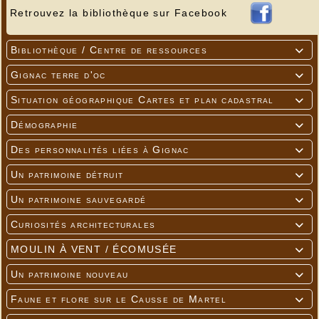
Retrouvez la bibliothèque sur Facebook
Bibliothèque / Centre de ressources

Gignac terre d'oc

Situation géographique Cartes et plan cadastral

Démographie

Des personnalités liées à Gignac

Un patrimoine détruit

Un patrimoine sauvegardé

Curiosités architecturales

MOULIN À VENT / ÉCOMUSÉE

Un patrimoine nouveau

Faune et flore sur le Causse de Martel
