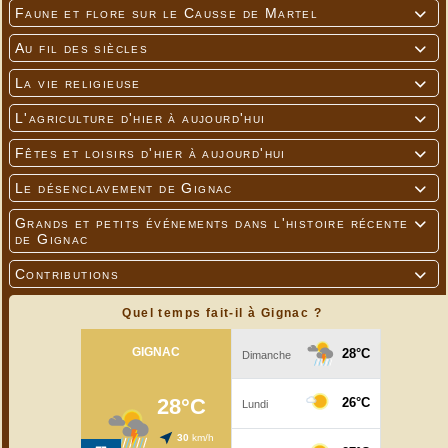
Faune et flore sur le Causse de Martel

Au fil des siècles

La vie religieuse

L'agriculture d'hier à aujourd'hui

Fêtes et loisirs d'hier à aujourd'hui

Le désenclavement de Gignac

Grands et petits événements dans l'histoire récente

de Gignac
Contributions

Quel temps fait-il à Gignac ?