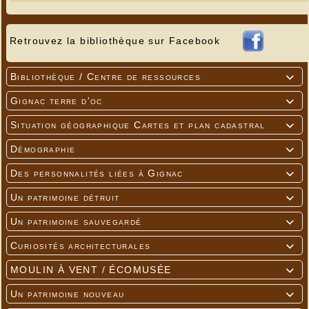
Retrouvez la bibliothèque sur Facebook
Bibliothèque / Centre de ressources

Gignac terre d'oc

Situation géographique Cartes et plan cadastral

Démographie

Des personnalités liées à Gignac

Un patrimoine détruit

Un patrimoine sauvegardé

Curiosités architecturales

MOULIN À VENT / ÉCOMUSÉE

Un patrimoine nouveau
