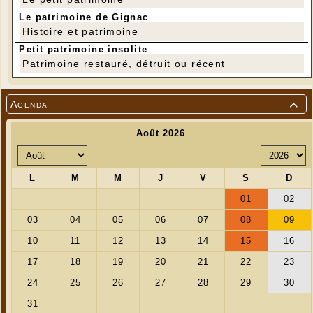
Le patrimoine de Gignac
Histoire et patrimoine
Tarifs 2018:
Petit patrimoine insolite
Entrée adulte: 6€
Patrimoine restauré, détruit ou récent
Entrée enfant (- de 18 ans): 3€
Titulaire de la carte de soutien: 4€
(toutes les infos sur la carte
de soutien à CinéLot )
Agenda
