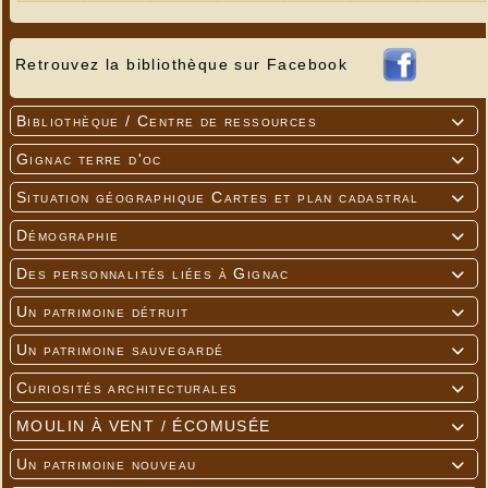
Retrouvez la bibliothèque sur Facebook
Bibliothèque / Centre de ressources

Gignac terre d'oc

Situation géographique Cartes et plan cadastral

Démographie

Des personnalités liées à Gignac

Un patrimoine détruit

Un patrimoine sauvegardé

Curiosités architecturales

MOULIN À VENT / ÉCOMUSÉE

Un patrimoine nouveau
