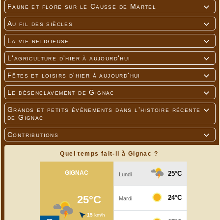
Faune et flore sur le Causse de Martel

Au fil des siècles

La vie religieuse

L'agriculture d'hier à aujourd'hui

Fêtes et loisirs d'hier à aujourd'hui

Le désenclavement de Gignac

Grands et petits événements dans l'histoire récente

de Gignac
Contributions

Quel temps fait-il à Gignac ?