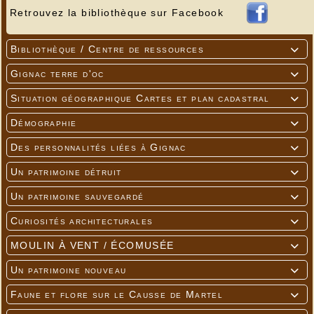
Retrouvez la bibliothèque sur Facebook
Bibliothèque / Centre de ressources

Gignac terre d'oc

Situation géographique Cartes et plan cadastral

Démographie

Des personnalités liées à Gignac

Un patrimoine détruit

Un patrimoine sauvegardé

Curiosités architecturales

MOULIN À VENT / ÉCOMUSÉE

Un patrimoine nouveau

Faune et flore sur le Causse de Martel
