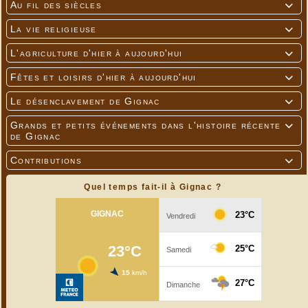
Au fil des siècles

La vie religieuse

L'agriculture d'hier à aujourd'hui

Fêtes et loisirs d'hier à aujourd'hui

Le désenclavement de Gignac

Grands et petits événements dans l'histoire récente

de Gignac
Contributions

Quel temps fait-il à Gignac ?