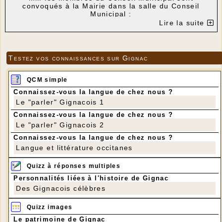
convoqués à la Mairie dans la salle du Conseil
Municipal :
Lire la suite
Le mardi 11 septembre 2018 à 20 h30
Gignac, le 05/09/2018
Le Maire
Testez vos connaissances sur Gignac
ORDRE DU JOUR :
1- Aménagement de la traverse RD 87, 15 et 34 -
Présentation du pré-diagnostic établi par le CAUE
QCM simple
du Lot ;
Connaissez-vous la langue de chez nous ?
2- Présentation et validation du rapport annuel 2017
Le "parler" Gignacois 1
du SIAEP du Blagour sur le prix et la qualité du
service de l’eau potable ;
Connaissez-vous la langue de chez nous ?
3- Subvention exceptionnelle à l’Association FNACA
Le "parler" Gignacois 2
pour l’organisation d’une exposition relative à la
commémoration du centenaire de l’Armistice de
Connaissez-vous la langue de chez nous ?
1918 et décision modificative correspondante ;
Langue et littérature occitanes
4- Sinistre relatif aux dégâts causés par le feu sur
le mur à ossature bois de la salle municipale -
Quizz à réponses multiples
Acceptation du remboursement de GROUPAMA et
Personnalités liées à l'histoire de Gignac
autorisation pour procéder à l’encaissement ;
Des Gignacois célèbres
5- Divers.
Quizz images
Le patrimoine de Gignac