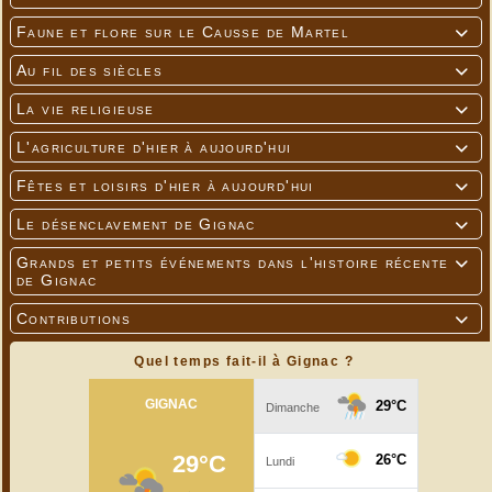
Faune et flore sur le Causse de Martel

Au fil des siècles

La vie religieuse

L'agriculture d'hier à aujourd'hui

Fêtes et loisirs d'hier à aujourd'hui

Le désenclavement de Gignac

Grands et petits événements dans l'histoire récente

de Gignac
Contributions

Quel temps fait-il à Gignac ?